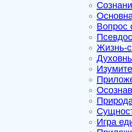
Сознани
Основна
Вопрос 
Псевдо
Жизнь-с
Духовны
Изумите
Приложе
Осознав
Природа
Сущност
Игра ед