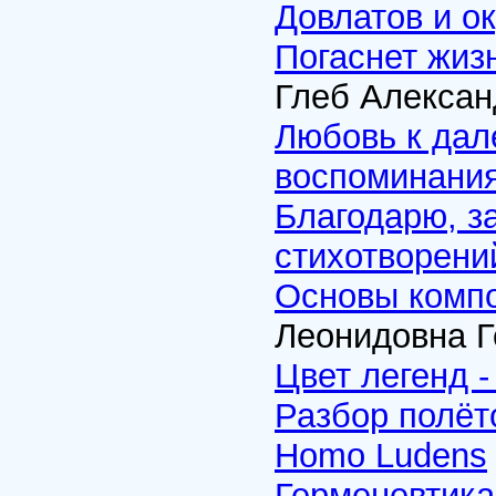
Довлатов и о
Погаснет жиз
Глеб Алексан
Любовь к дале
воспоминани
Благодарю, з
стихотворени
Основы компо
Леонидовна Г
Цвет легенд 
Разбор полёт
Homo Ludens
Герменевтика