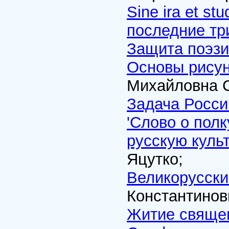
Sine ira et s
последние тр
Защита поэз
Основы рисун
Михайловна С
Задача Росси
'Слово о полк
русскую куль
Яцутко;
Великорусски
Константинов
Житие священ