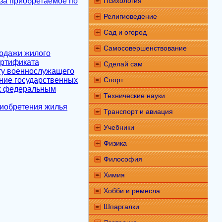
 за приобретаемое по
Психология
Религиоведение
Сад и огород
Самосовершенствование
родажи жилого
ертификата
Сделай сам
ту военнослужащего
ние государственных
Спорт
ых федеральным
Технические науки
риобретения жилья
Транспорт и авиация
Учебники
Физика
Философия
Химия
Хобби и ремесла
Шпаргалки