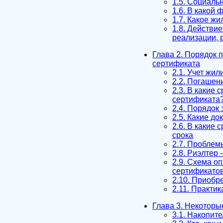
1.5. Социаль
1.6. В какой
1.7. Какое ж
1.8. Действи
реализации, 
Глава 2. Порядок
сертификата
2.1. Учет жи
2.2. Погаше
2.3. В какие
сертификата?
2.4. Порядок
2.5. Какие д
2.6. В какие
срока
2.7. Проблем
2.8. Риэлтер
2.9. Схема о
сертификато
2.10. Приобр
2.11. Практи
Глава 3. Некотор
3.1. Накопит