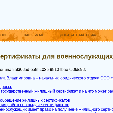
ННОЕ
НАШ E-MAIL
ДОБАВИТЬ МАТЕРИАЛ
ертификаты для военнослужащих
фонина
8af303ad-ea8f-102b-9810-fbae753fdc93
;
ла Владимировна – начальник юридического отдела ООО «Г
просы.
ое государственный жилищный сертификат и на что может ра
и обращение жилищных сертификатов
ация работы по выдаче сертификатов
военнослужащих имеет право на получение жилищного серти