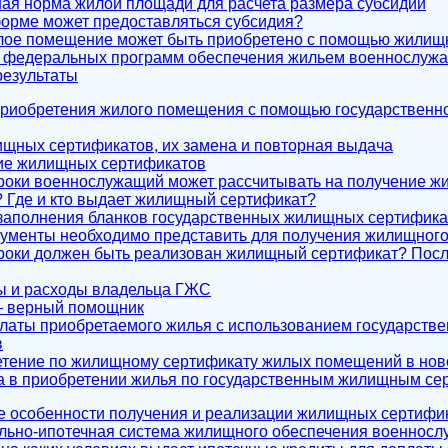
ная норма жилой площади для расчета размера субсидии
 форме может предоставляться субсидия?
илое помещение может быть приобретено с помощью жилищ
е федеральных программ обеспечения жильем военнослужа
результаты
 приобретения жилого помещения с помощью государственн
лищных сертификатов, их замена и повторная выдача
ние жилищных сертификатов
 сроки военнослужащий может рассчитывать на получение 
 Где и кто выдает жилищный сертификат?
 заполнения бланков государственных жилищных сертифика
окументы необходимо представить для получения жилищног
 сроки должен быть реализован жилищный сертификат? Пос
ы и расходы владельца ГЖС
 – верный помощник
платы приобретаемого жилья с использованием государст
в
етение по жилищному сертификату жилых помещений в нов
ка в приобретении жилья по государственным жилищным с
ые особенности получения и реализации жилищных сертифи
ельно-ипотечная система жилищного обеспечения военнос