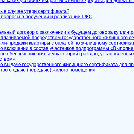
к и на каких условиях выдает ипотечные кредиты для доплаты
ть в случае утери сертификата?
 вопросы в получении и реализации ГЖС
ельный договор о заключении в будущем договора купли-п
плачиваемой посредством государственного жилищного с
упли-продажи квартиры с оплатой по жилищному сертифика
 о включении в состав участников подпрограммы «Выполне
 по обеспечению жильем категорий граждан, установленн
ством».
 о выдаче государственного жилищного сертификата для п
ство о сдаче (передаче) жилого помещения