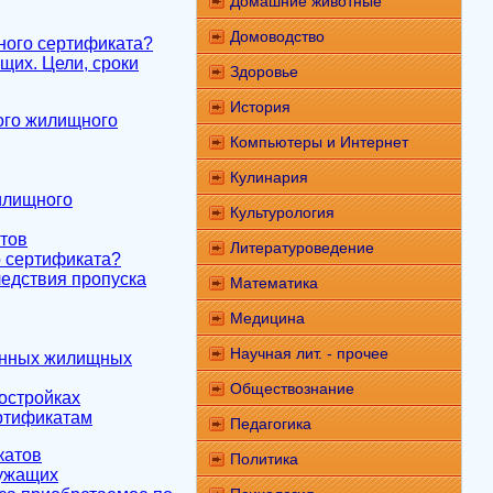
Домашние животные
Домоводство
ного сертификата?
щих. Цели, сроки
Здоровье
История
ого жилищного
Компьютеры и Интернет
Кулинария
жилищного
Культурология
тов
Литературоведение
о сертификата?
ледствия пропуска
Математика
Медицина
Научная лит. - прочее
венных жилищных
Обществознание
остройках
ертификатам
Педагогика
катов
Политика
лужащих