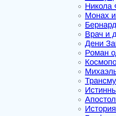
Никола 
Монах и
Бернард
Врач и 
Дени З
Роман о
Космопо
Михаэль
Трансму
Истинн
Апостол
Истори