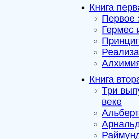
Книга перв
Первое 
Гермес 
Принци
Реализа
Алхимия
Книга втор
Три вып
веке
Альберт
Арнальд
Раймунд