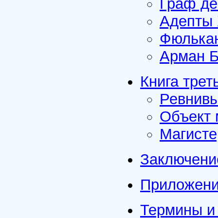
Граф д
Адепты 
Фюлька
Арман 
Книга тре
Ревнивы
Объект 
Магисте
Заключени
Приложен
Термины и