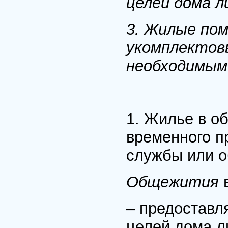
целей дома л
3. Жилые по
укомплектов
необходимым
1. Жилье в о
временного п
службы или о
Общежития
– предоставл
целей дома л