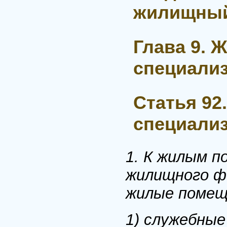
жилищны
Глава 9.
специали
Статья 9
специали
1. К жилым п
жилищного фо
жилые помещ
1) служебны