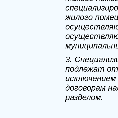
специализир
жилого помещ
осуществляю
осуществляю
муниципальн
3. Специали
подлежат отч
исключением
договорам н
разделом.