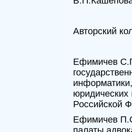
В.П.Кашепов
Авторский ко
Ефимичев С.
государствен
информатики,
юридических 
Российской Ф
Ефимичев П.С
палаты адвок