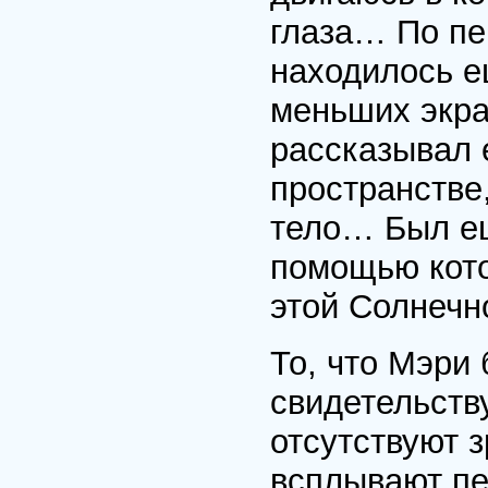
глаза… По пе
находилось е
меньших экра
рассказывал е
пространстве
тело… Был ещ
помощью кото
этой Солнечн
То, что Мэри
свидетельству
отсутствуют 
всплывают пе