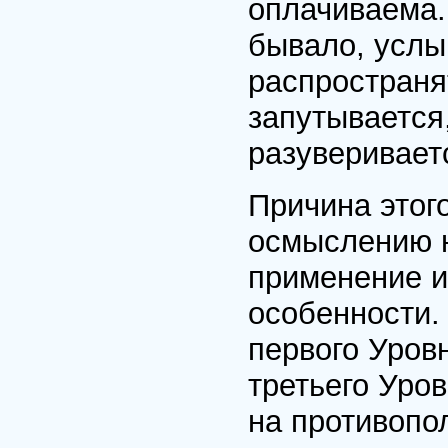
оплачиваема.
бывало, услы
распространят
запутывается,
разувериваетс
Причина этог
осмыслению н
применение и
особенности.
первого Уров
третьего Уро
на противопо