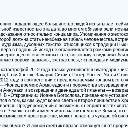
ению, подавляющее большинство людей испытывает сейчас 
льной известностью эта дата во многом обязана религиозн
дсказания относительно конца мира. Упоминания о жесток
торой должна стать неизбежная гибель человечества, встре
, иудаизма, духовных текстах, относящихся к традиции Нью
, вера в подобный исход не ограничивается рамками религи
иверженцев всевозможных сект, поскольку о видениях близ
енные пророки, шаманы, экстрасенсы, ясновидцы и медиум
катастрофой 2012 года только усиливается благодаря книга
и, Грэм Хэнкок, Захария Ситчин, Питер Рассел, Уитли Стриб
2012 году, в соответствии с предполагаемым концом всего ч
г — «Конец времен: Армагеддон и пророчества возвращени
и Аннунаки и возвращении двенадцатой планеты — возвращ
й. В «Откровении» Иоанна Богослова, призванном устраши
ся о том, каким будет конец света и второе пришествие Хр
зывается. Предупреждений о возможных неприятностях хватае
я в Землю, то об изменениях в магнитном поле Земли, то о 
космическом пространстве, может попасть в чуждое ей сило
е чем обман? И любой скептик вправе отмахнуться от проро