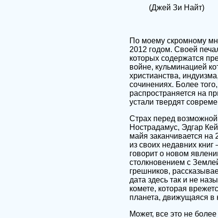
(Джей Зи Найт)
По моему скромному мн
2012 годом. Своей печа
которых содержатся пре
войне, кульминацией ко
христианства, индуизма
сочинениях. Более того
распространяется на пр
устали твердят соврем
Страх перед возможной 
Нострадамус, Эдгар Кейс
майя заканчивается на 
из своих недавних кни
говорит о новом явлени
столкновением с Земле
грешников, рассказывает
дата здесь так и не на
комете, которая врежетс
планета, движущаяся в 
Может, все это не боле