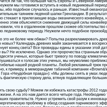
чится ли так, что большая часть Европы и Северной Амери
Неужели мы готовимся вступить в новый ледниковый период
ы, ибо подобное случалось и раньше. Известный океаногра
ительным таянием ледяной шапки Гренландии. В результате
о стекают в прилегающие воды океанического конвейера, н
менно этим объясняется снижение движущей силы конвейер
новили, что в отдаленном прошлом схожее обстоятельство 
о ледниковому периоду. Неужели нечто подобное произойде
то это не более чем обман? Попытка разрекламировать дре
о новых? Календарь древних майя заканчивается в воскрес
енует конец света? Все провидцы едины в указании этой да
е вы? Не исключено. Однако эти пророчества странным обр
десяти ученых, которые бьют тревогу по поводу климатиче
лушиваться к голосам этих ученых, мы неумолимо приближа
с гибелью нашей родной планеты. Любой рекламный трюк пр
ано, к примеру, в меморандуме табачной компании «Brown&W
ла Гора «Неудобная правда»): «Мы должны сеять в умах люд
ть фактическую сторону дела, втянув подавляющее больши
ть свою судьбу? Можем ли избежать катастрофы 2012 года?
жизни. А на это нам дается всего четыре года. Необходимо
аших правительств. Нужно устремить свой разум к иннова
ргетическую проблему в обход создания парникового эффе