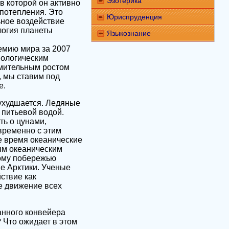
Эзотерика
в которой он активно
 потепления. Это
Юриспруденция
ьное воздействие
логия планеты
Языкознание
емию мира за 2007
нологическим
емительным ростом
, мы ставим под
е.
 ухудшается. Ледяные
 питьевой водой.
ь о цунами,
овременно с этим
е время океанические
ым океаническим
ному побережью
е Арктики. Ученые
ствие как
е движение всех
анного конвейера
? Что ожидает в этом