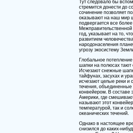
Тут следовало бы вспом
стремится донести до с
сочинение позволяет по
оказывают на наш мир 
подвергается все более
Межправительственной 
год, указывает на то, 
развитием человечеств
народонаселения плане
угрозу экосистему Земл
Глобальное потепление 
шапки на полюсах тают 
Исчезают снежные шапк
тайфунах, засухах и ур
исчезают целые реки и 
течения, объединенные 
конвейером. В составе 
Америки, где смешивают
называют этот конвейер
температурой, так и со
океанических течений.
Однако в настоящее вре
снизился до каких-нибуд