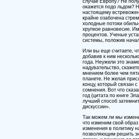
случае Европу? Не полу
окажется подо льдом? 
настоящему встревожен
крайне озабочена стрем
холодные потоки обильн
хрупкое равновесие. И
процентов. Ученые уста
системы, положив начал
Или вы еще считаете, ч
добавив к ним нескольк
года. Неужели это знам
надувательство, скажет
мнением более чем пяти
планете. Не желая прис
концу, который связан 
сомнения. Вот что сказ
год (цитата по книге Э
лучший способ затемни
дискуссии».
Так можем ли мы измени
что изменим свой образ 
изменения в политику н
позволяющим решить эне