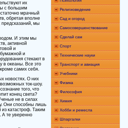
Психология
тельствуют их
ны с большим
Религиоведение
остаточно мрачный
тв, обретая вполне
Сад и огород
х предсказаний, мы
Самосовершенствование
Сделай сам
родом. И этим мы
тв, активной
Спорт
товой и
 бумажной и
Технические науки
рудования стекают в
у в океаны. Все это
Транспорт и авиация
кроме самих себя.
Учебники
х новостях. О них
Физика
евозможных ток-шоу.
ознание того, что
Философия
упит конец света?
Ученые не в силах
Химия
ту. Они способны лишь
 из катастроф. Таким
Хобби и ремесла
. А те уверенно
Шпаргалки