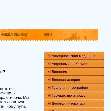
НАШЁЛ ОШИБКУ
ВНИЗ
Альтернативная медицина
Астрономия и Космос
ан?
Биология
Военная история
Геология и география
нять во
асы воли,
Государство и право
край гибели. Мы
пользоваться
Деловая литература
тичному пути.