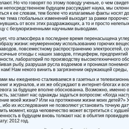
делают. Но что говорят по этому поводу ученые, о чем свиде
ем непосредственном будущем рассуждает наука, мы склон
ся к ее словам, тем более что излагаемые факты носят д
уке тема глобальных изменений выходит за рамки пророчес
нувшись от всех этих раздражающих, а то и просто нелепы
ицу с безукоризненными научными выводами.
дует, что атмосфера в последнее время перенасыщена угле
образу жизни: неумеренному использованию горючих вещес
заводов, повсеместному распространению электросетей, со
ксичные отходы с наших заводов, птицеферм, предприятий
ности, лабораторий по производству высокотехничного обо
убивая рыбу, разрушая русла водоемов и проникая понемног
 нам! Нам некого винить в загрязнении окружающей среды, 
ми мы ежедневно сталкиваемся в газетных и телевизионны
книг и журналов, и их же обсуждают в интернет-блогах и вс
евога за будущее вполне обоснованна. Возможно, именно ос
асть, заставит нас однажды задаться вопросом: «Когда наст
чение моей жизни? Или на протяжении жизни моих детей?» 
ы, ибо их исследования не позволяют установить точную да
ить момент, когда человечество может встретиться с худшей
ренность в будущем вновь толкают нас в объятия провидцев
ату: 2012 год.