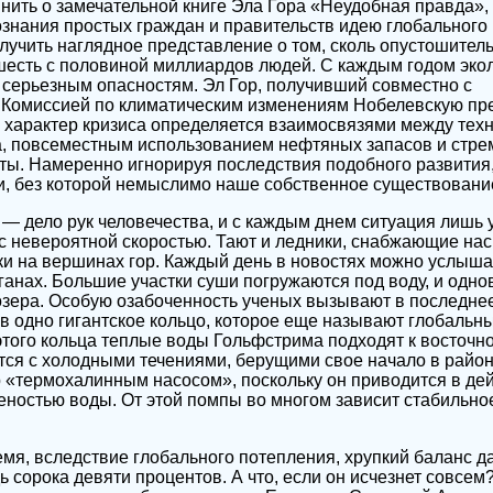
нить о замечательной книге Эла Гора «Неудобная правда», 
ознания простых граждан и правительств идею глобального
лучить наглядное представление о том, сколь опустошител
шесть с половиной миллиардов людей. С каждым годом эко
 серьезным опасностям. Эл Гор, получивший совместно с
Комиссией по климатическим изменениям Нобелевскую пр
что характер кризиса определяется взаимосвязями между тех
а, повсеместным использованием нефтяных запасов и стр
ты. Намеренно игнорируя последствия подобного развития
и, без которой немыслимо наше собственное существовани
— дело рук человечества, и с каждым днем ситуация лишь
с невероятной скоростью. Тают и ледники, снабжающие нас
и на вершинах гор. Каждый день в новостях можно услышат
аганах. Большие участки суши погружаются под воду, и одн
озера. Особую озабоченность ученых вызывают в последне
в одно гигантское кольцо, которое еще называют глобальн
этого кольца теплые воды Гольфстрима подходят к восточ
ся с холодными течениями, берущими свое начало в район
 «термохалинным насосом», поскольку он приводится в дей
леностью воды. От этой помпы во многом зависит стабильно
мя, вследствие глобального потепления, хрупкий баланс д
ь сорока девяти процентов. А что, если он исчезнет совсем