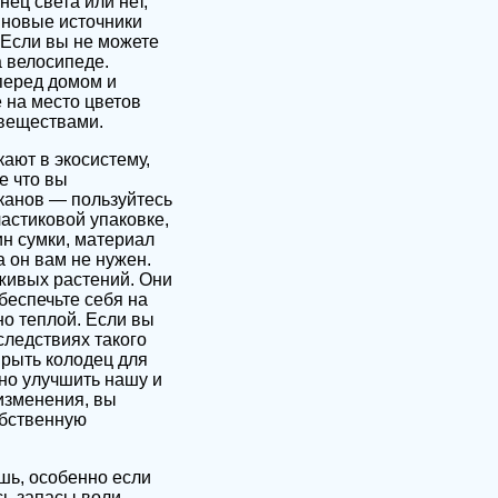
ец света или нет,
и новые источники
 Если вы не можете
а велосипеде.
перед домом и
 на место цветов
 веществами.
ают в экосистему,
е что вы
аканов — пользуйтесь
ластиковой упаковке,
н сумки, материал
 он вам не нужен.
 живых растений. Они
беспечьте себя на
о теплой. Если вы
следствиях такого
ырыть колодец для
нно улучшить нашу и
изменения, вы
обственную
шь, особенно если
сь запасы воли,