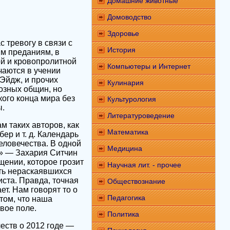
Домашние животные
Домоводство
Здоровье
тревогу в связи с
История
ым преданиям, в
ой и кровопролитной
Компьютеры и Интернет
чаются в учении
-Эйдж, и прочих
Кулинария
озных общин, но
кого конца мира без
Культурология
ы.
Литературоведение
м таких авторов, как
Математика
ер и т. д. Календарь
еловечества. В одной
Медицина
я» — Захария Ситчин
ении, которое грозит
Научная лит. - прочее
ть нераскаявшихся
иста. Правда, точная
Обществознание
т. Нам говорят то о
Педагогика
том, что наша
вое поле.
Политика
честв о 2012 годе —