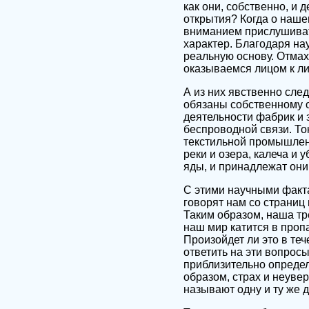
как они, собственно, и 
открытия? Когда о наш
вниманием прислушивать
характер. Благодаря на
реальную основу. Отмах
оказываемся лицом к л
А из них явственно сле
обязаны собственному 
деятельности фабрик и 
беспроводной связи. То
текстильной промышлен
реки и озера, калеча и 
яды, и принадлежат они
С этими научными факта
говорят нам со страниц 
Таким образом, наша тр
наш мир катится в проп
Произойдет ли это в те
ответить на эти вопрос
приблизительно определ
образом, страх и неуве
называют одну и ту же д