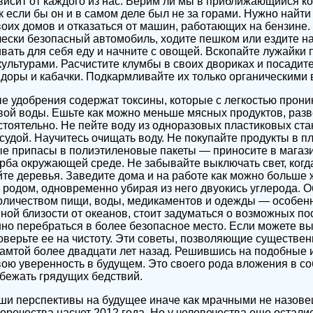
висит от каждого из нас. Верим ли мы в приближающийся кон
к если бы он и в самом деле был не за горами. Нужно найт
воих домов и отказаться от машин, работающих на бензине.
чески безопасный автомобиль, ходите пешком или ездите н
ать для себя еду и начните с овощей. Вскопайте лужайки 
ультурами. Расчистите клумбы в своих двориках и посадите
идоры и кабачки. Подкармливайте их только органическими
удобрения содержат токсины, которые с легкостью проник
вой воды. Ешьте как можно меньше мясных продуктов, разв
стоятельно. Не пейте воду из одноразовых пластиковых ст
судой. Научитесь очищать воду. Не покупайте продукты в п
е припасы в полиэтиленовые пакеты — приносите в магази
рба окружающей среде. Не забывайте выключать свет, когда
йте деревья. Заведите дома и на работе как можно больше
 родом, одновременно убирая из него двуокись углерода. О
оличеством пищи, воды, медикаментов и одежды — особенн
ной близости от океанов, стоит задуматься о возможных по
но перебраться в более безопасное место. Если можете в
роверьте ее на чистоту. Эти советы, позволяющие существе
амтой более двадцати лет назад. Решившись на подобные 
вою уверенность в будущем. Это своего рода вложения в с
збежать грядущих бедствий.
ши перспективы на будущее иначе как мрачными не назове
орочества насчет 2012 года. Но у человечества еще остали