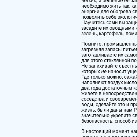
легких, и решение ее за
необходимо жить так, ка
энергии для обогрева с
позволить себе экологи
Научитесь сами выращив
засадите их овощными к
зелень, картофель, пом
Помните, промышленные 
загрязняя запасы питье
заготавливаете их само
для этого стеклянной по
Не запихивайте съестны
которых
не
наносит уще
Где только можно, сажа
наполняют воздух кисло
два года достаточным к
живете в непосредствен
соседства и своевремен
воды, сделайте это и п
жизнь, были даны нам Р
значительно укрепите с
безопасность, способ и
В настоящий момент на
принять во внимание пр