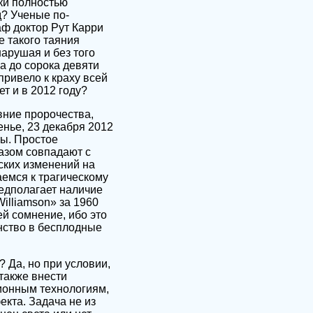
ки полностью
? Ученые по-
ф доктор Рут Карри
 такого таяния
арушая и без того
а до сорока девяти
привело к краху всей
т и в 2012 году?
вние пророчества,
енье, 23 декабря 2012
ты. Простое
азом совпадают с
ских изменений на
емся к трагическому
едполагает наличие
illiamson» за 1960
ей сомнение, ибо это
нство в бесплодные
 Да, но при условии,
 также внести
ционным технологиям,
кта. Задача не из