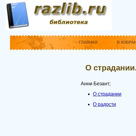
ГЛАВНАЯ
В ИЗБРА
О страдании.
Анни Безант;
О страдании
О радости