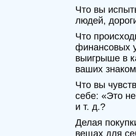
Что вы испыт
людей, дорог
Что происход
финансовых у
выигрыше в к
ваших знако
Что вы чувств
себе: «Это н
и т. д.?
Делая покупк
вещах для се