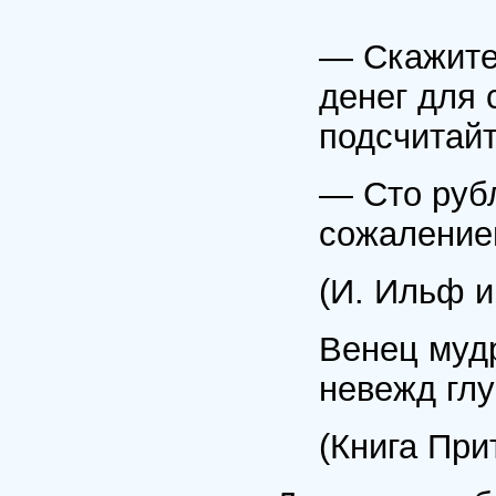
— Скажите,
денег для 
подсчитайт
— Сто рубл
сожалением
(И. Ильф и
Венец мудр
невежд глу
(Книга При