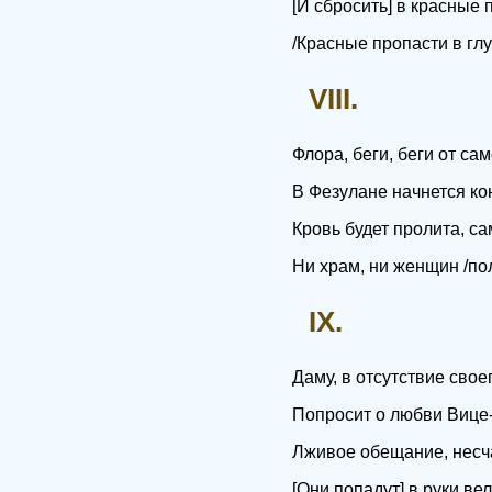
[И сбросить] в красные 
/Красные пропасти в глу
VIII.
Флора, беги, беги от са
В Фезулане начнется ко
Кровь будет пролита, с
Ни храм, ни женщин /пол
IX.
Даму, в отсутствие свое
Попросит о любви Вице-
Лживое обещание, несч
[Они попадут] в руки ве