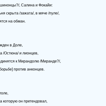
шинонцы?/, Салина и Фокайи:
я скрыта /зажата/, в мяче /пуле/,
ятся на обман.
ажден в Доле,
 /Остюна/ и лионцев,
единятся к Мирандолю /Миранде?/,
борьбе] против анконцев.
толе,
на которую он претендовал,