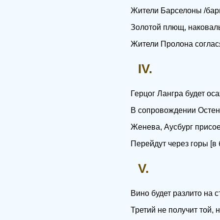
Жители Барселоны /бар
Золотой плющ, наковальн
Жители Пролона соглас
IV.
Герцог Лангра будет ос
В сопровождении Остена
Женева, Аусбург присо
Перейдут через горы [в 
V.
Вино будет разлито на с
Третий не получит той, 