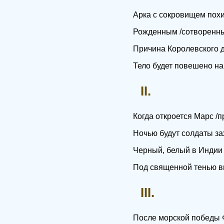
Арка с сокровищем пох
Рожденным /сотворенным
Причина Королевского д
Тело будет повешено на 
II.
Когда откроется Марс /п
Ночью будут солдаты за
Черный, белый в Индии
Под священной тенью вы
III.
После морской победы