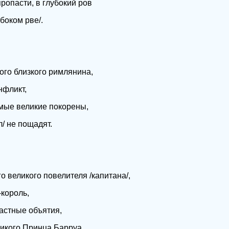
пропасти, в глубокий ров
боком рве/.
мого близкого римлянина,
нфликт,
амые великие покорены,
/ не пощадят.
го великого повелителя /капитана/,
король,
астные объятия,
ликого Принца Барруа.