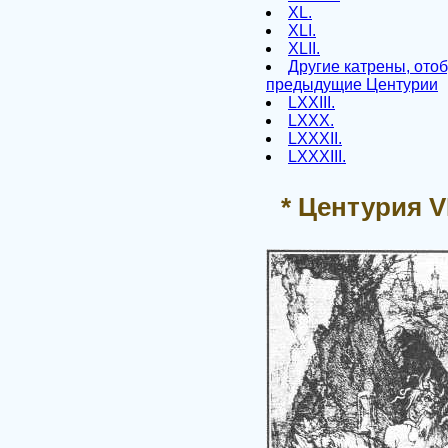
XL.
XLI.
XLII.
Другие катрены, ото
предыдущие Центурии
LXXIII.
LXXX.
LXXXII.
LXXXIII.
* Центурия VI