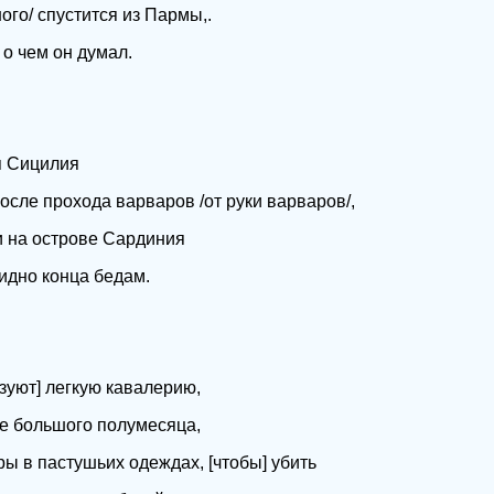
ого/ спустится из Пармы,.
 о чем он думал.
я Сицилия
сле прохода варваров /от руки варваров/,
и на острове Сардиния
видно конца бедам.
зуют] легкую кавалерию,
е большого полумесяца,
ры в пастушьих одеждах, [чтобы] убить