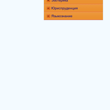
Эзотерика
Юриспруденция
Языкознание