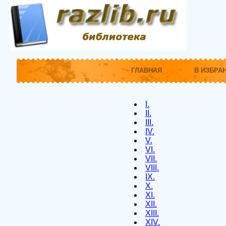
ГЛАВНАЯ
В ИЗБРА
I.
II.
III.
IV.
V.
VI.
VII.
VIII.
IX.
X.
XI.
XII.
XIII.
XIV.