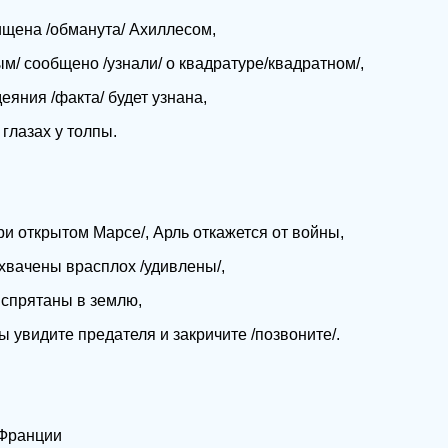
ищена /обманута/ Ахиллесом,
/ сообщено /узнали/ о квадратуре/квадратном/,
еяния /факта/ будет узнана,
глазах у толпы.
ри открытом Марсе/, Арль откажется от войны,
хвачены врасплох /удивлены/,
 спрятаны в землю,
 увидите предателя и закричите /позвоните/.
 Франции