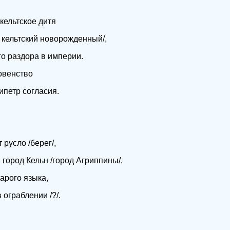
 кельтское дитя
т кельтский новорожденный/,
о раздора в империи.
овенство
ипетр согласия.
 русло /берег/,
город Кельн /город Агриппины/,
арого языка,
 ограблении /?/.