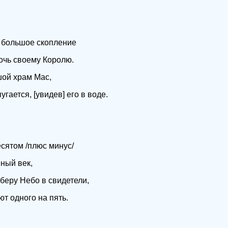
р большое скопление
очь своему Королю.
ой храм Мас,
гается, [увидев] его в воде.
есятом /плюс минус/
нный век,
 беру Небо в свидетели,
т одного на пять.