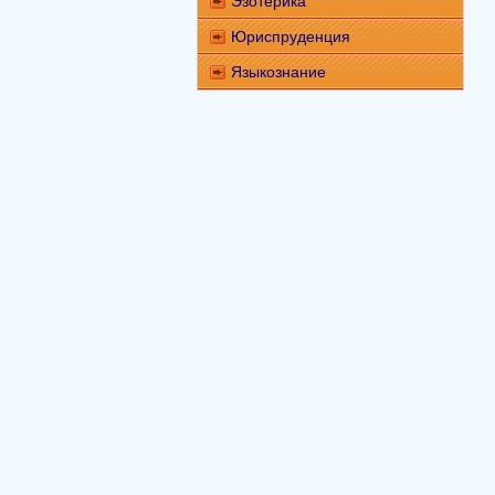
Эзотерика
Юриспруденция
Языкознание