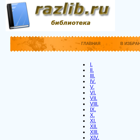
ГЛАВНАЯ
В ИЗБРА
I.
II.
III.
IV.
V.
VI.
VII.
VIII.
IX.
X.
XI.
XII.
XIII.
XIV.