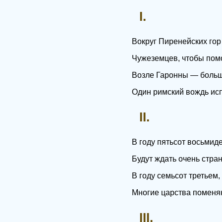
I.
Вокруг Пиренейских го
Чужеземцев, чтобы пом
Возле Гаронны — больш
Один римский вождь испу
II.
В году пятьсот восьмид
Будут ждать очень стра
В году семьсот третьем,
Многие царства поменяю
III.