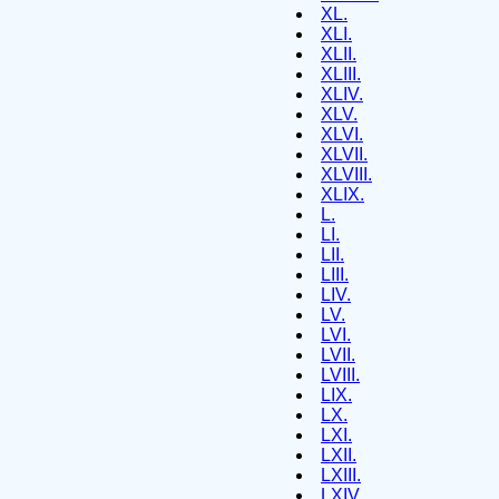
XL.
XLI.
XLII.
XLIII.
XLIV.
XLV.
XLVI.
XLVII.
XLVIII.
XLIX.
L.
LI.
LII.
LIII.
LIV.
LV.
LVI.
LVII.
LVIII.
LIX.
LX.
LXI.
LXII.
LXIII.
LXIV.