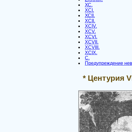
ХС.
XCI.
ХСII.
XCII.
XCIV.
XCV.
XCVI.
XCVII.
XCVIII.
XCIX.
С.
Предупреждение нев
* Центурия V