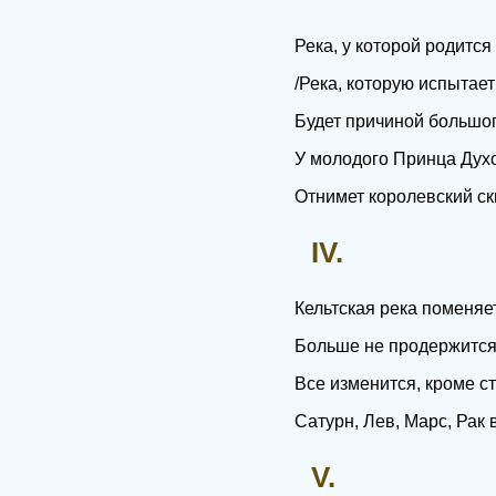
Река, у которой родится
/Река, которую испытае
Будет причиной большог
У молодого Принца Дух
Отнимет королевский ск
IV.
Кельтская река поменяет
Больше не продержится 
Все изменится, кроме ст
Сатурн, Лев, Марс, Рак в
V.