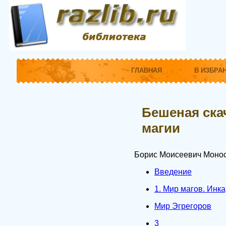
ГЛАВНАЯ
В ИЗБРА
Бешеная скач
магии
Борис Моисеевич Монос
Введение
1. Мир магов. Инк
Мир Эгрегоров
3