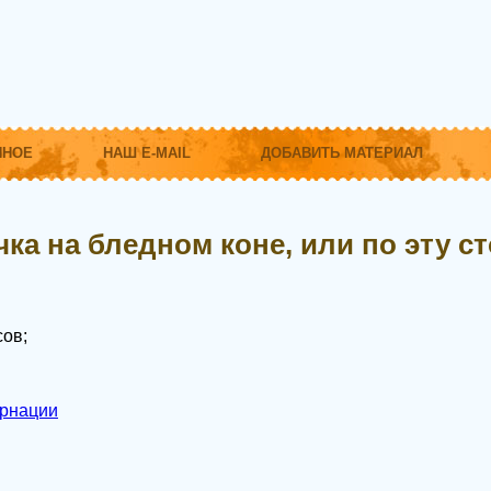
ННОЕ
НАШ E-MAIL
ДОБАВИТЬ МАТЕРИАЛ
ка на бледном коне, или по эту с
ов;
арнации