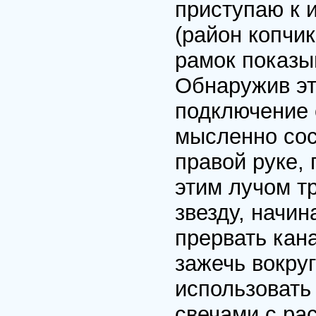
приступаю к и
(район копчи
рамок показыв
Обнаружив эт
подключение 
мысленно сос
правой руке, 
этим лучом т
звезду, начин
прервать кан
зажечь вокру
использовать
свечами с ра