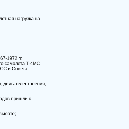
летная нагрузка на
7-1972 гг.
го самолета Т-4МС
ПСС и Совета
, двигателестроения,
одов пришли к
высоте;