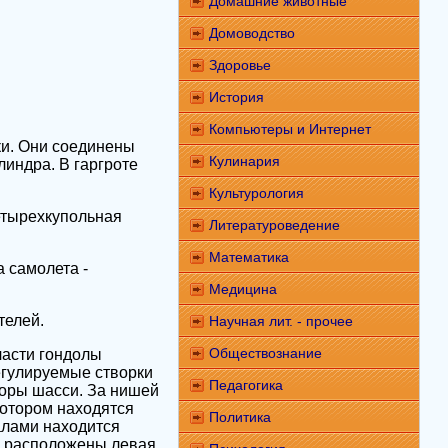
Домашние животные
Домоводство
Здоровье
История
Компьютеры и Интернет
ки. Они соединены
Кулинария
индра. В гаргроте
Культурология
етырехкупольная
Литературоведение
Математика
 самолета -
Медицина
телей.
Научная лит. - прочее
Обществознание
части гондолы
егулируемые створки
Педагогика
поры шасси. За нишей
отором находятся
Политика
алами находится
м расположены левая