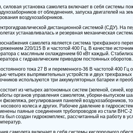
, силовая установка самолета включает в себя системы п
духозаборников от обледенения, запуска двигателей на зем
рования воздухозаборников.
ектрогидравлической дистанционной системой (СДУ). На п
олетах устанавливалась и резервная механическая систем
роснабжения самолета является система трехфазного перем
яжением 220/115 В и частотой 400 Гц. В качестве источни
ератора с масляным охлаждением 60 кВт каждый. Стабилиз
нератора с гидравлическим приводом постоянных оборотов.
остоянного тока 27 В и переменного-36 В частотой 400 Гц 
щью четырех выпрямительных устройств и двух трехфазных
очников используются три аккумуляторных батареи и преоб
состоит из четырех автономных систем (зеленой, синей, кор
аботы органов управления самолетом, уборки-выпуском ша
и фюзеляжа, регулирования панелей воздухозаборников, т
носового колеса и других. Рабочее давление в гидросистеме
именены паяные соединения трубопроводов из стали ВНС-2
а был создан гидрокомплекс, рассчитанный на работу в ус
мператур.
ния самолета включает в себя системы кислородного обесп