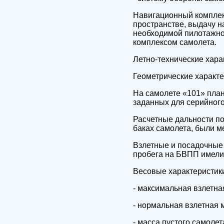
Навигационный комплек
пространстве, выдачу н
необходимой пилотажно
комплексом самолета.
Летно-технические хара
Геометрические характе
На самолете «101» план
заданных для серийного
Расчетные дальности по
баках самолета, были м
Взлетные и посадочные 
пробега на БВПП имели 
Весовые характеристик
- максимальная взлетная
- нормальная взлетная м
- масса пустого самолет