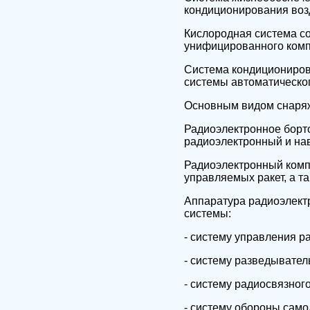
кондиционирования воз
Кислородная система со
унифицированного комп
Система кондиционирова
системы автоматическо
Основным видом снаряж
Радиоэлектронное борто
радиоэлектронный и на
Радиоэлектронный комп
управляемых ракет, а та
Аппаратура радиоэлект
системы:
- систему управления р
- систему разведывател
- систему радиосвязног
- систему обороны само