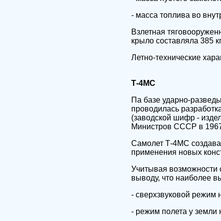
- масса топлива во внут
Взлетная тяговооруженн
крыло составляла 385 кг
Летно-технические хара
Т-4МС
Па базе ударно-разведыв
проводилась разработка
(заводской шифр - изде
Министров СССР в 1967 
Самолет Т-4МС создавал
применения новых конс
Учитывая возможности 
выводу, что наиболее в
- сверхзвуковой режим 
- режим полета у земли 