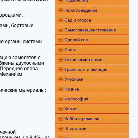
Психология
Религиоведение
городками.
Сад и огород
ами, бортовые
Самосовершенствование
Сделай сам
ые органы системы
Спорт
ацию самолетов с
Технические науки
набжены двухосными
 Передняя опора
Транспорт и авиация
 Механизм
Учебники
Физика
ические материалы:
Философия
Химия
Хобби и ремесла
Шпаргалки
очечной
лени-ем, на 9,4% - из