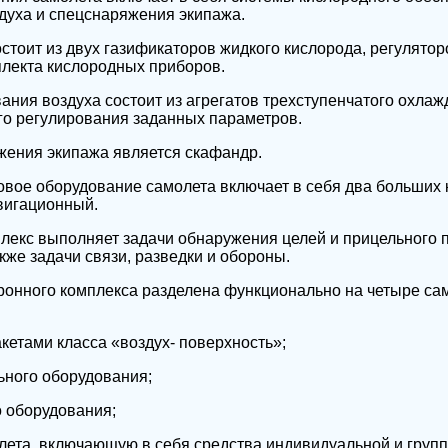
духа и спецснаряжения экипажа.
стоит из двух газификаторов жидкого кислорода, регулятор
лекта кислородных приборов.
ния воздуха состоит из агрегатов трехступенчатого охлаж
го регулирования заданных параметров.
ения экипажа является скафандр.
вое оборудование самолета включает в себя два больших 
вигационный.
лекс выполняет задачи обнаружения целей и прицельного 
кже задачи связи, разведки и обороны.
ронного комплекса разделена функционально на четыре са
акетами класса «воздух- поверхность»;
ьного оборудования;
о оборудования;
лета, включающую в себя средства индивидуальной и груп