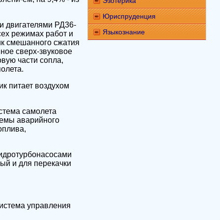
Эзотерика
Юриспруденция
и двигателями РД36-
Языкознание
сех режимах работ и
ик смешанного сжатия
ное сверх-звуковое
вую части сопла,
олета.
ик питает воздухом
стема самолета
стемы аварийного
оплива,
гидротурбонасосами
ный и для перекачки
система управления