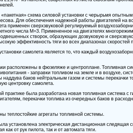
нелей.
 «пакетная» схема силовой установки с черырьмя опытным
олесова. Для обеспечения надежной работы двигателей на в
лета применен сверхзвуковой регулируемый воздухозаборн
четного числа М=3. Примененное на двигателях многорежим
подвешенных створок, образующих дозвуковую и сверхзвуко
ысокую эффективность тяги во всех диапазонах скоростей п
становки самолета является то, что каждый воздухозаборн
ки расположены в фюзеляже и центроплане. Топливная си
ливопитания - заправки топливом на земле и в воздухе, си
ы наддува баков нейтральным газом и системы перекачки т
ую центровку самолета.
й практике была разработана новая топливная система с 
вигателям, перекачки топлива из очередных баков в расход
ны теплостойкие агрегаты топливной системы.
ыла установлена электрическая дистанционная следящая 
 как от рук пилота, так и от автомата тяги.