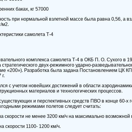
ренних баках, кг 57000
ость при нормальной взлетной массе была равна 0,56, а вз
/м2.
ктеристики самолета Т-4
ательного комплекса самолета Т-4 в ОКБ П. О. Сухого в 196
 стратегического двух-режимного ударно-разведывательно
лие «200»). Разработка была задана Постановлением ЦК К
г.
ся с учетом новейших достижений в области аэродинамики
трукционных материалов и технологических процессов.
существующих и перспективных средств ПВО в конце 60-х г
ыгодными режимами полетов следует считать:
на скорости не менее 3200 км/ч на максимально возможной 
на скорости 1100- 1200 км/ч.