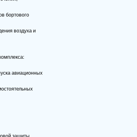
ов бортового
дения воздуха и
комплекса:
пуска авиационных
мостоятельных
повой защиты.