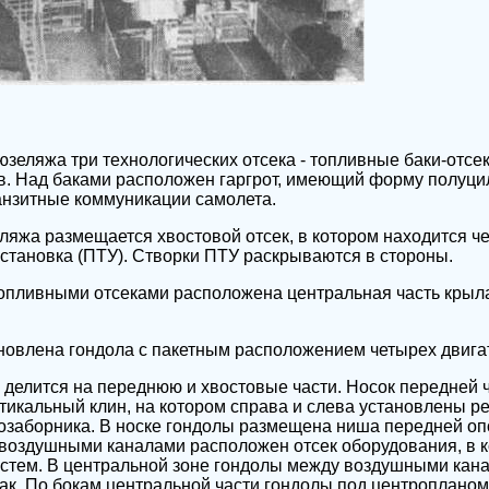
еляжа три технологических отсека - топливные баки-отсе
. Над баками расположен гаргрот, имеющий форму полуцил
анзитные коммуникации самолета.
ляжа размещается хвостовой отсек, в котором находится ч
становка (ПТУ). Створки ПТУ раскрываются в стороны.
опливными отсеками расположена центральная часть крыла
новлена гондола с пакетным расположением четырех двига
 делится на переднюю и хвостовые части. Носок передней 
тикальный клин, на котором справа и слева установлены р
хозаборника. В носке гондолы размещена ниша передней о
воздушными каналами расположен отсек оборудования, в к
истем. В центральной зоне гондолы между воздушными кан
ак. По бокам центральной части гондолы под центроплано