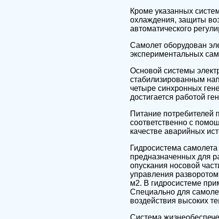
Кроме указанных систем
охлаждения, защиты воз
автоматического регули
Самолет оборудован эл
экспериментальных сам
Основой системы элект
стабилизированным напр
четыре синхронных ген
достигается работой ге
Питание потребителей п
соответственно с помо
качестве аварийных ист
Гидросистема самолета 
предназначенных для р
опускания носовой част
управления разворотом 
м2. В гидросистеме пр
Специально для самолет
воздействия высоких те
Система жизнеобеспече