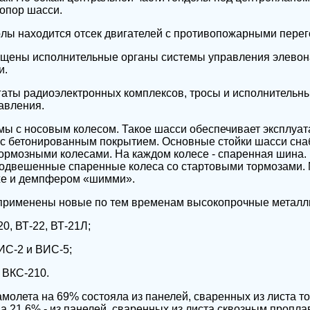
опор шасси.
олы находится отсек двигателей с противопожарными пере
ещены исполнительные органы системы управления элевон
и.
гаты радиоэлектронных комплексов, тросы и исполнительн
авления.
ы с носовым колесом. Такое шасси обеспечивает эксплуат
а с бетонированным покрытием. Основные стойки шасси с
тормозными колесами. На каждом колесе - спаренная шина.
одвешенные спаренные колеса со стартовыми тормозами.
же и демпфером «шимми».
 применены новые по тем временам высокопрочные металл
0, ВТ-22, ВТ-21Л;
ИС-2 и ВИС-5;
 ВКС-210.
молета на 69% состояла из панелей, сваренных из листа т
а 21,6% - из панелей, сваренных из листа сквозным проплав