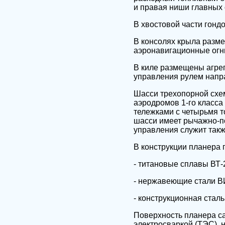
и правая ниши главных 
В хвостовой части гонд
В консолях крыла разм
аэронавигационные огн
В киле размещены агре
управления рулем напр
Шасси трехопорной схем
аэродромов 1-го класс
тележками с четырьмя 
шасси имеет рычажно-п
управления служит так
В конструкции планера
- титановые сплавы ВТ-2
- нержавеющие стали В
- конструкционная сталь
Поверхность планера са
электросваркой (ТЭС), н