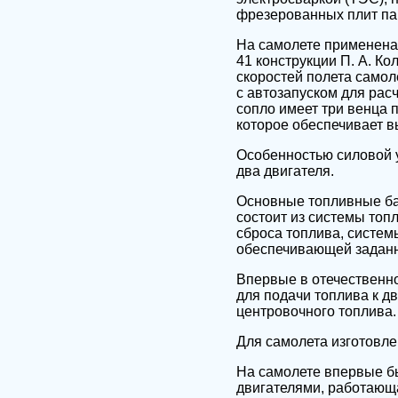
фрезерованных плит па
На самолете применена
41 конструкции П. А. К
скоростей полета само
с автозапуском для рас
сопло имеет три венца 
которое обеспечивает в
Особенностью силовой у
два двигателя.
Основные топливные ба
состоит из системы топ
сброса топлива, систем
обеспечивающей заданн
Впервые в отечественно
для подачи топлива к д
центровочного топлива.
Для самолета изготовле
На самолете впервые б
двигателями, работающая