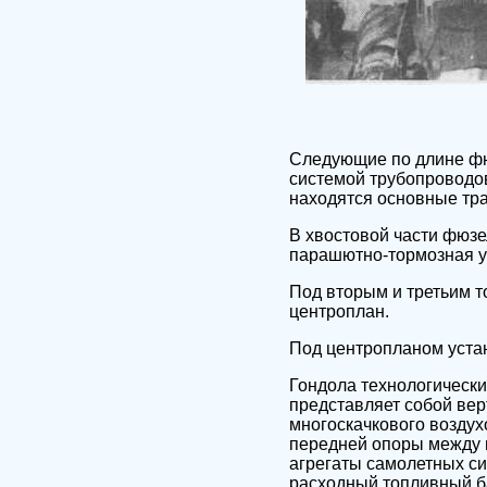
Следующие по длине фюз
системой трубопроводов
находятся основные тр
В хвостовой части фюзе
парашютно-тормозная у
Под вторым и третьим т
центроплан.
Под центропланом уста
Гондола технологически
представляет собой вер
многоскачкового возду
передней опоры между 
агрегаты самолетных с
расходный топливный б