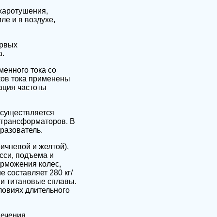
ожаротушения,
ле и в воздухе,
ервых
а.
енного тока со
ков тока применены
ация частоты
осуществляется
 трансформаторов. В
разователь.
ичневой и желтой),
сси, подъема и
орможения колес,
 составляет 280 кг/
 и титановые сплавы.
ловиях длительного
ечения,