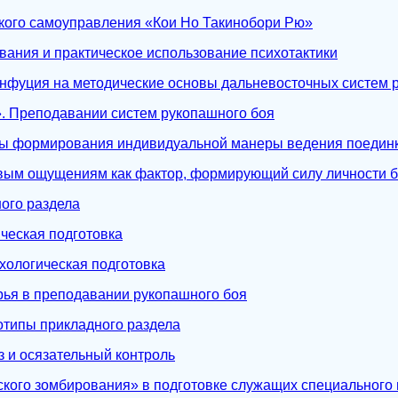
кого самоуправления «Кои Но Такинобори Рю»
ания и практическое использование психотактики
онфуция на методические основы дальневосточных систем 
. Преподавании систем рукопашного боя
ы формирования индивидуальной манеры ведения поедин
вым ощущениям как фактор, формирующий силу личности 
ого раздела
ческая подготовка
хологическая подготовка
рья в преподавании рукопашного боя
отипы прикладного раздела
 и осязательный контроль
ского зомбирования» в подготовке служащих специального