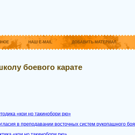
ННОЕ
НАШ E-MAIL
ДОБАВИТЬ МАТЕРИАЛ
школу боевого карате
тодика «кои но такинобори рю»
гласия в преподавании восточных систем рукопашного боя
ктика «кои но такинобори рю»