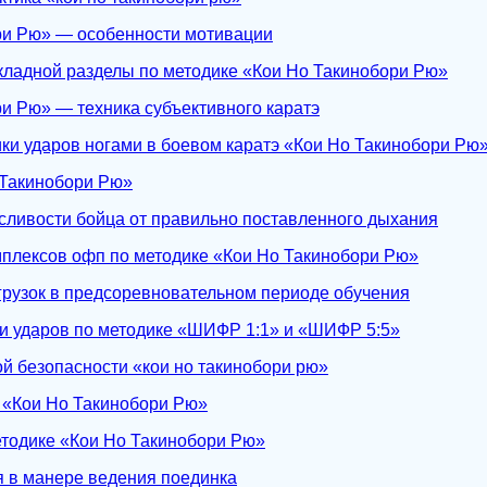
ри Рю» — особенности мотивации
кладной разделы по методике «Кои Но Такинобори Рю»
и Рю» — техника субъективного каратэ
ки ударов ногами в боевом каратэ «Кои Но Такинобори Рю
 Такинобори Рю»
сливости бойца от правильно поставленного дыхания
плексов офп по методике «Кои Но Такинобори Рю»
грузок в предсоревновательном периоде обучения
ки ударов по методике «ШИФР 1:1» и «ШИФР 5:5»
й безопасности «кои но такинобори рю»
 «Кои Но Такинобори Рю»
етодике «Кои Но Такинобори Рю»
я в манере ведения поединка