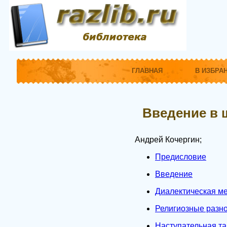
ГЛАВНАЯ
В ИЗБРА
Введение в 
Андрей Кочергин;
Предисловие
Введение
Диалектическая ме
Религиозные разно
Наступательная та