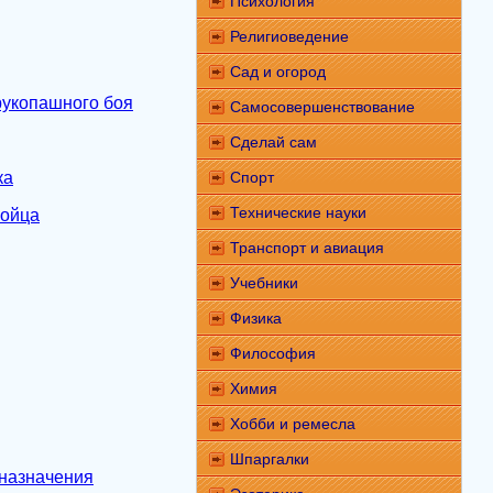
Психология
Религиоведение
Сад и огород
рукопашного боя
Самосовершенствование
Сделай сам
ка
Спорт
Технические науки
бойца
Транспорт и авиация
Учебники
Физика
Философия
Химия
Хобби и ремесла
Шпаргалки
 назначения