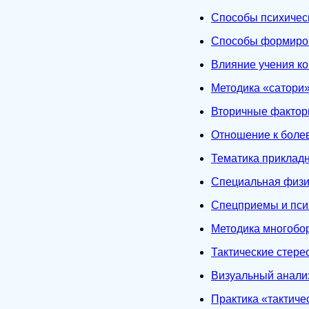
Способы психичес
Cпособы формиров
Влияние учения к
Методика «сатори»
Вторичные фактор
Отношение к боле
Тематика прикладн
Специальная физи
Cпецприемы и пси
Методика многобо
Тактические стере
Визуальный анализ
Практика «тактиче