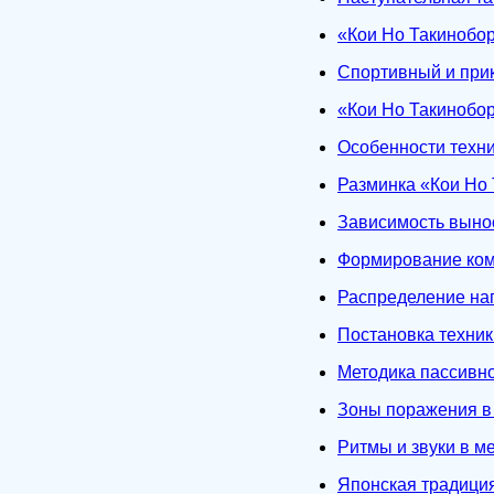
«Кои Но Такинобо
Спортивный и при
«Кои Но Такинобор
Особенности техни
Разминка «Кои Но
Зависимость выно
Формирование ком
Распределение на
Постановка техни
Методика пассивно
Зоны поражения в
Ритмы и звуки в м
Японская традици