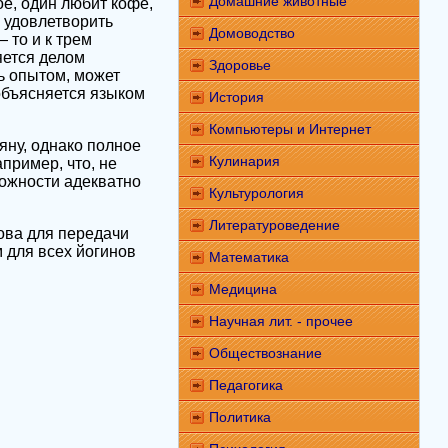
Домашние животные
оё, один любит кофе,
 удовлетворить
Домоводство
 то и к трем
яется делом
Здоровье
ь опытом, может
 объясняется языком
История
Компьютеры и Интернет
яну, однако полное
Кулинария
пример, что, не
ожности адекватно
Культурология
Литературоведение
ова для передачи
 для всех йогинов
Математика
Медицина
Научная лит. - прочее
Обществознание
Педагогика
Политика