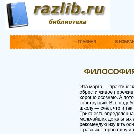
ГЛАВНАЯ
В ИЗБРА
ФИЛОСОФИЯ
Эта марга — практическ
обрести живое пережива
хорошо осознаю. А пото
конструкций. Всё подо
школу — счёл, что и та
Трика есть определённа
мельчайших детальных а
рекомендую изучить осн
с разных сторон одну и 