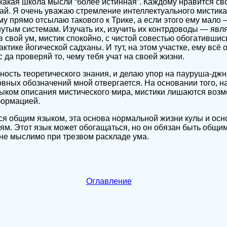
 какая школа мысли “более истинная”. Каждому нравится св
чай. Я очень уважаю стремление интеллектуального мистика
му прямо отсылаю такового к Трике, а если этого ему мало —
тым системам. Изучать их, изучить их контрдоводы — явл
 свой ум, мистик спокойно, с чистой совестью обогатившис
актике йогической садханы. И тут, на этом участке, ему всё
с да проверяй то, чему тебя учат на своей жизни.
ость теоретического знания, и делаю упор на пауруша-джн
вных обозначений мной отвергается. На основании того, на
ыком описания мистического мира, мистики лишаются возм
формацией.
я общим языком, эта основа нормальной жизни кулы и осн
ям. Этот язык может обогащаться, но он обязан быть общим
 не мыслимо при трезвом раскладе ума.
Оглавление