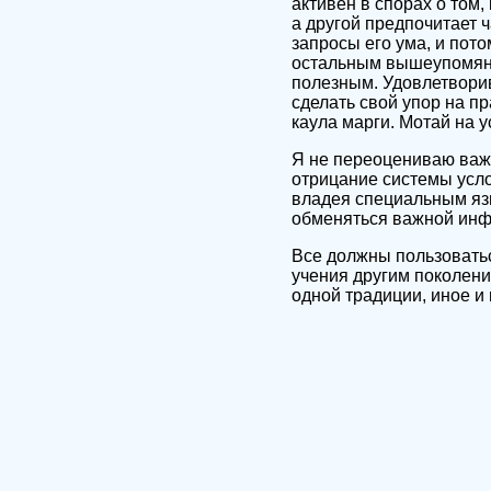
активен в спорах о том,
а другой предпочитает 
запросы его ума, и пото
остальным вышеупомяну
полезным. Удовлетворив
сделать свой упор на пр
каула марги. Мотай на у
Я не переоцениваю важн
отрицание системы усло
владея специальным яз
обменяться важной ин
Все должны пользоватьс
учения другим поколени
одной традиции, иное и