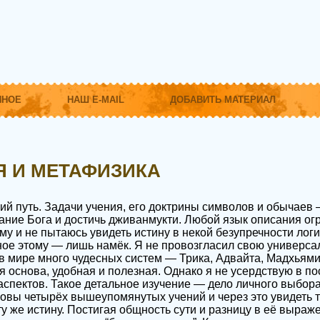
ННОЕ
НАШ E-MAIL
ДОБАВИТЬ МАТЕРИАЛ
 И МЕТАФИЗИКА
ий путь. Задачи учения, его доктрины символов и обычаев
ние Бога и достичь дживанмукти. Любой язык описания огр
му и не пытаюсь увидеть истину в некой безупречности ло
бное этому — лишь намёк. Я не провозгласил свою универ
к в мире много чудесных систем — Трика, Адвайта, Мадхьям
я основа, удобная и полезная. Однако я не усердствую в п
спектов. Такое детальное изучение — дело личного выбора
овы четырёх вышеупомянутых учений и через это увидеть т
ту же истину. Постигая общность сути и разницу в её выраже