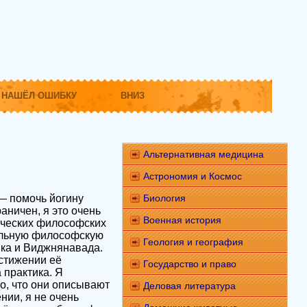
НАШЁЛ ОШИБКУ
ВНИЗ
Альтернативная медицина
Астрономия и Космос
 — помочь йогину
Биология
аничен, я это очень
Военная история
гических философских
сальную философскую
Геология и география
ика и Виджнянавада.
остижении её
Государство и право
 практика. Я
о, что они описывают
Деловая литература
нии, я не очень