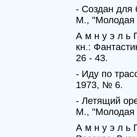
- Создан для 
М., "Молодая г
А м н у э л ь
кн.: Фантасти
26 - 43.
- Иду по трас
1973, № 6.
- Летящий оре
М., "Молодая г
А м н у э л ь 