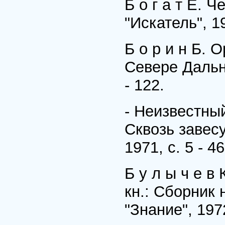
Б о г а т Е. 
"Искатель", 1
Б о р и н Б. 
Севере Дальн
- 122.
- Неизвестный
Сквозь завесу
1971, с. 5 - 46
Б у л ы ч е в
кн.: Сборник 
"Знание", 1972