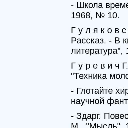
- Школа време
1968, № 10.
Г у л я к о в
Рассказ. - В 
литература", 1
Г у р е в и ч 
"Техника моло
- Глотайте хи
научной фанта
- Здарг. Пове
М., "Мысль", 1