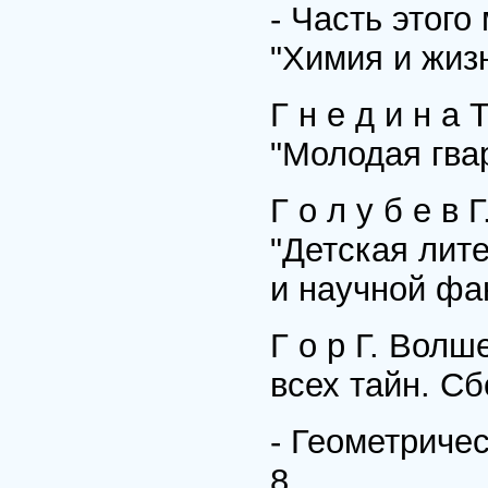
- Часть этого
"Химия и жизн
Г н е д и н а
"Молодая гвар
Г о л у б е в 
"Детская лите
и научной фа
Г о р Г. Волш
всех тайн. Сбо
- Геометричес
8.