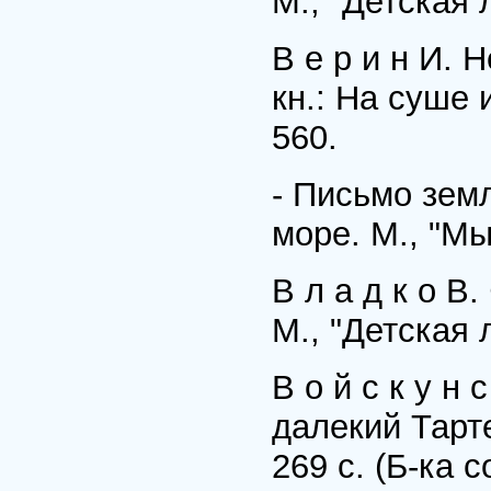
М., "Детская 
В е р и н И. 
кн.: На суше 
560.
- Письмо земл
море. М., "Мыс
В л а д к о В
М., "Детская 
В о й с к у н с
далекий Тарте
269 с. (Б-ка 