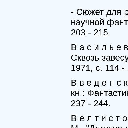
- Сюжет для р
научной фанта
203 - 215.
В а с и л ь е 
Сквозь завесу
1971, с. 114 -
В в е д е н с 
кн.: Фантасти
237 - 244.
В е л т и с т