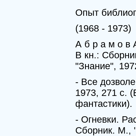
Опыт библио
(1968 - 1973)
А б р а м о в 
В кн.: Сборни
"Знание", 197
- Все дозволе
1973, 271 с. 
фантастики).
- Огневки. Ра
Сборник. М., 