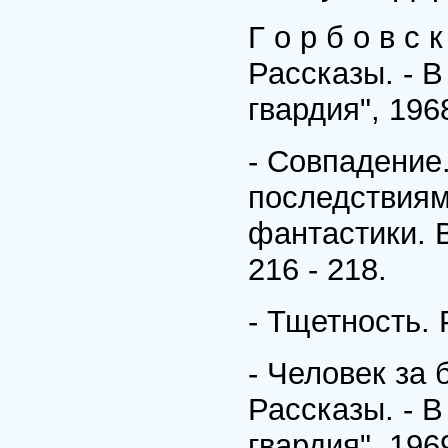
Г о р б о в с
Рассказы. - В
гвардия", 196
- Совпадение
последствиям
фантастики. В
216 - 218.
- Тщетность. 
- Человек за 
Рассказы. - В
гвардия", 1969