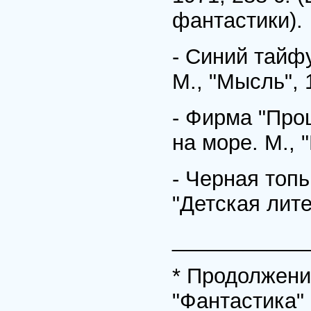
фантастики).
- Синий тайфу
М., "Мысль", 1
- Фирма "Прощ
на море. М., "
- Черная топь
"Детская лите
___________
* Продолжени
"Фантастика" 