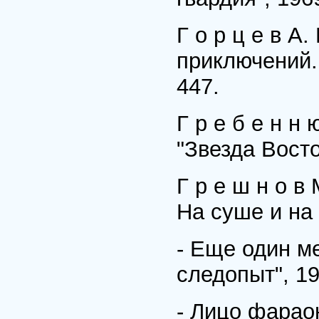
Г о р ц е в А
приключений. 
447.
Г р е б е н н
"Звезда Восто
Г р е ш н о в
На суше и на 
- Еще один ме
следопыт", 19
- Лицо фараон