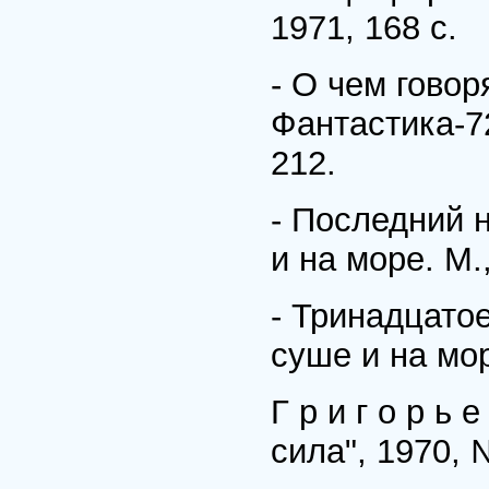
1971, 168 с.
- О чем говор
Фантастика-72
212.
- Последний н
и на море. М.,
- Тринадцатое
суше и на мор
Г р и г о р ь 
сила", 1970, №