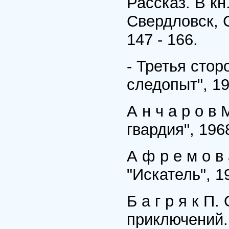
Рассказ. В кн
Свердловск, С
147 - 166.
- Третья стор
следопыт", 19
А н ч а р о в
гвардия", 196
А ф р е м о в
"Искатель", 1
Б а г р я к П.
приключений. 