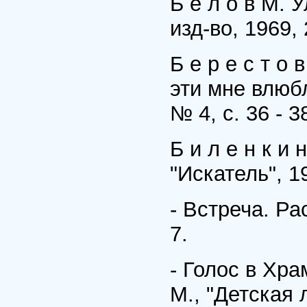
Б е л о в М. 
изд-во, 1969, 
Б е р е с т о
эти мне влюбл
№ 4, с. 36 - 3
Б и л е н к и 
"Искатель", 19
- Встреча. Ра
7.
- Голос в Хра
М., "Детская 