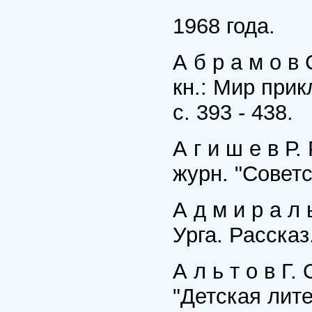
1968 года.
А б р а м о в
кн.: Мир прик
с. 393 - 438.
А г и ш е в Р.
журн. "Советс
А д м и р а л
Урга. Рассказ
А л ь т о в Г
"Детская лите