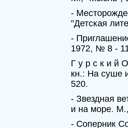
- Месторожде
"Детская лите
- Приглашение
1972, № 8 - 11
Г у р с к и й
кн.: На суше 
520.
- Звездная ве
и на море. М.,
- Соперник Со