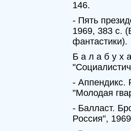
146.
- Пять презид
1969, 383 с. 
фантастики).
Б а л а б у х 
"Социалистич
- Аппендикс. 
"Молодая гвар
- Балласт. Бр
Россия", 1969