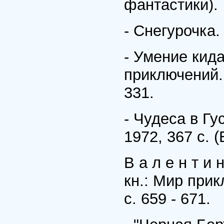
фантастики).
- Снегурочка.
- Умение кида
приключений. 
331.
- Чудеса в Гу
1972, 367 с. 
В а л е н т и 
кн.: Мир прик
с. 659 - 671.