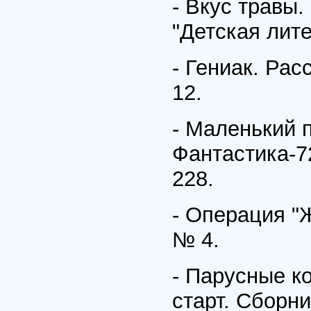
- Вкус травы.
"Детская лите
- Гениак. Рас
12.
- Маленький п
Фантастика-72
228.
- Операция "Ж
№ 4.
- Парусные ко
старт. Сборни