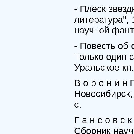
- Плеск звезд
литература", 
научной фант
- Повесть об 
Только один с
Уральское кн.
В о р о н и н
Новосибирск, 
с.
Г а н с о в с 
Сборник научн