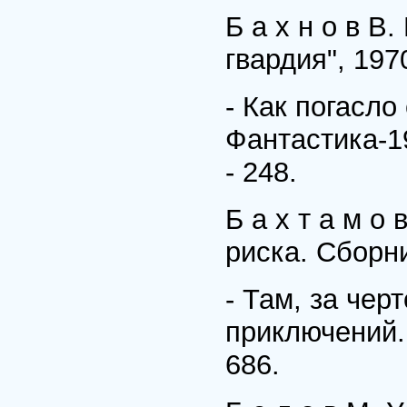
Б а х н о в В
гвардия", 197
- Как погасло 
Фантастика-19
- 248.
Б а х т а м о 
риска. Сборник
- Там, за черт
приключений. 
686.