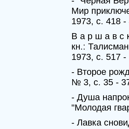
- "Черная Бер
Мир приключе
1973, с. 418 -
В а р ш а в с
кн.: Талисман
1973, с. 517 -
- Второе рожд
№ 3, с. 35 - 3
- Душа напрок
"Молодая гвар
- Лавка снови