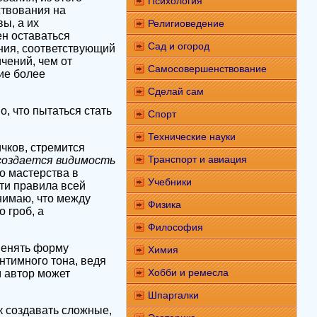
Психология
ствования на
ы, а их
Религиоведение
ен оставаться
Сад и огород
ния, соответствующий
чений, чем от
Самосовершенствование
ние более
Сделай сам
, что пытаться стать
Спорт
Технические науки
чков, стремится
Транспорт и авиация
создается видимость
о мастерства в
Учебники
эти правила всей
онимаю, что между
Физика
 гроб, а
Философия
 менять форму
Химия
интимного тона, ведя
Хобби и ремесла
м автор может
Шпаргалки
ак создавать сложные,