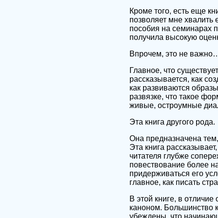
Кроме того, есть еще к
позволяет мне хвалить 
пособия на семинарах п
получила высокую оценк
Впрочем, это не важно
Главное, что существуе
рассказывается, как со
как развиваются образы 
развязке, что такое фор
живые, остроумные диал
Эта книга другого рода.
Она предназначена тем,
Эта книга рассказывает
читателя глубже сопереж
повествование более н
придерживаться его усл
главное, как писать стр
В этой книге, в отличи
каноном. Большинство к
убеждены, что начинаю