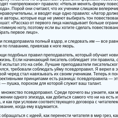
одят <непреложное> правило: «Нельзя менять форму пове
ода». Порой они считают, что их ученики слишком велеречив
нравоучительны, и вводят еще одно правило: «Автор долж
 авторы, которые еще не умеют выбирать тон повествова
лышат: «Рассказ от первого лица накладывает больше ограни
интимную ноту, поэтому если вы хотите сделать повествова
рать первое лицо».
 псевдоправила полный вздор, и следовать им — все равно
по плаванию, привязав к ноге якорь.
щи подобных правил преподаватель, который обучает нови
жизнь. Если начинающий писатель соблюдает эти правила,
 испытал это на себе. Лучшие преподаватели писательског
чился, требовали соблюдать уйму псевдоправил. Я верил в 
свой черед стал навязывать их своим ученикам. Теперь я п
ективными принципами есть разница: псевдоправила — это
— пушка, порохом для которой служит ваш талант.
о множество псевдоправил. Среди прочего вы узнаете, как
ении одного эпизода, как добиться самого что ни на есть 
а, и как при условии соответствующего договора с читателе
вание, когда ему вздумается.
 обращаться с идеей, как перенести читателя в мир грез, к