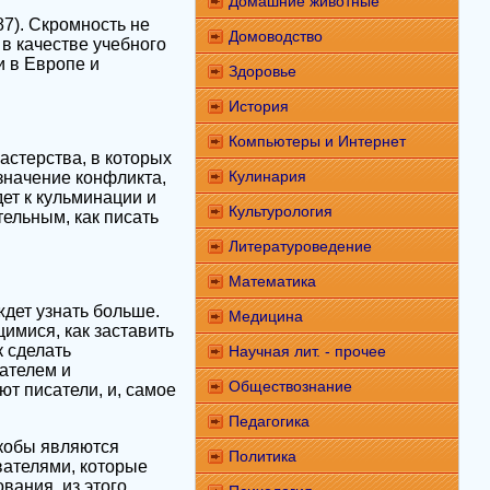
Домашние животные
87). Скромность не
Домоводство
 в качестве учебного
и в Европе и
Здоровье
История
Компьютеры и Интернет
астерства, в которых
Кулинария
значение конфликта,
дет к кульминации и
Культурология
тельным, как писать
Литературоведение
Математика
ждет узнать больше.
Медицина
имися, как заставить
к сделать
Научная лит. - прочее
ателем и
Обществознание
т писатели, и, самое
Педагогика
якобы являются
Политика
вателями, которые
ания, из этого