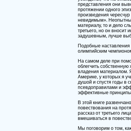
представления они выв
протяжении одного эпиз
произведения чересчур 
невидимым». Неопытные
материалу, то и дело с
третьего, но он вносит 
задушевным, лучше выб
Подобные наставления и
олимпийским чемпионом 
На самом деле при помо
облегчить собственную 
владения материалом. Я
Америке, у которых я у
душой и спустя годы в 
псевдоправилами и эфф
эффективные принципы 
В этой книге развенчан
повествования на протяж
рассказ от третьего лиц
вмешиваться в повество
Мы поговорим о том, как