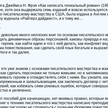
нига Джеймса Н. Фрэя «Как написать гениальный роман» (19
ее, хотя она выдержала семь изданий и вовсю используется
о писательскому мастерству в США, была издана в Англии 
у журнала «Райтерз дайджест», и к тому же…
…
т довольно много неплохих книг по основам писательского м
здать динамичные образы персонажей, каковы природа и на
героев, как найти идею и что с ней делать, как конфликт ве
ма повествования, как сделать свой язык богатым и вырази
оги и так далее.
 кто уже знаком с основами писательского мастерства и жа
, как сделать персонажи не только живыми, но и запоминающ
ивать героям и отождествлять себя с ними. Вы узнаете, ка
апряженным и захватывающим, как заключать договор с чит
овий, как избежать семи роковых ошибок, которые совершаю
астно и увлеченно.
е от пособий для начинающих, нет мнимых правил, которые 
ниг о технике писательского мастерства написано препода
щему писателю не справиться с разными формами повествов