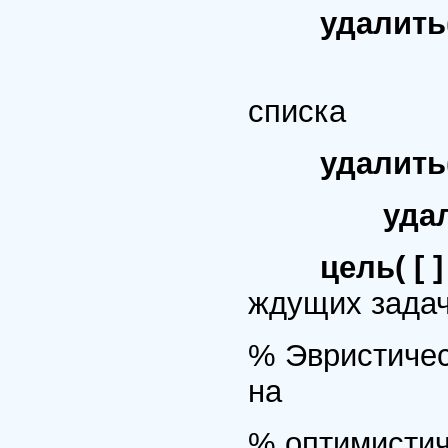
удалить( А,
% Уда
списка
удалить(
удалить( 
цель( [ ] *
ждущих зада
% Эвристичес
на
% оптимистич