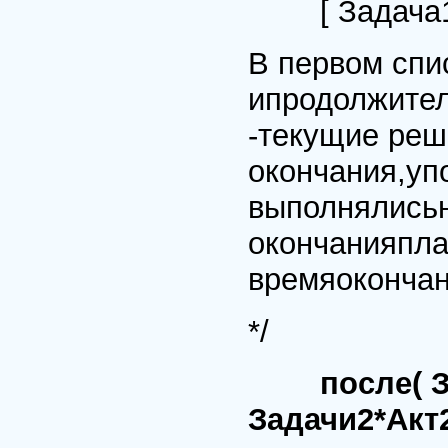
[ Задача1/К
В первом спи
ипродолжител
-текущие реш
окончания,уп
выполнялисьн
окончанияпла
времяокончан
*/
после( З
Задачи2*Акт2