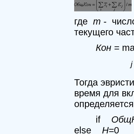
где
m
- числ
текущего час
Кон =
ma
j
Тогда эврист
время для вк
определяетс
if
ОбщК
else
H=
0