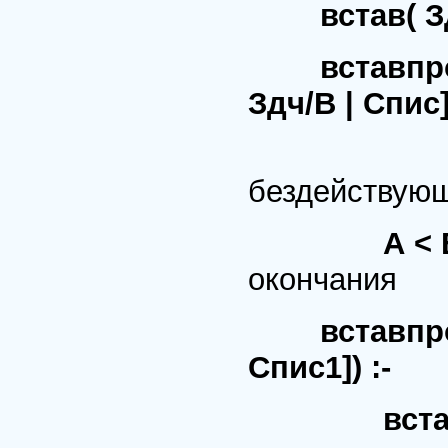
встав( Здч/А
вставпросто
Здч/В | Спис]
% Ост
бездействую
А < 
окончания
вставпро
Спис1]) :-
вставпрос