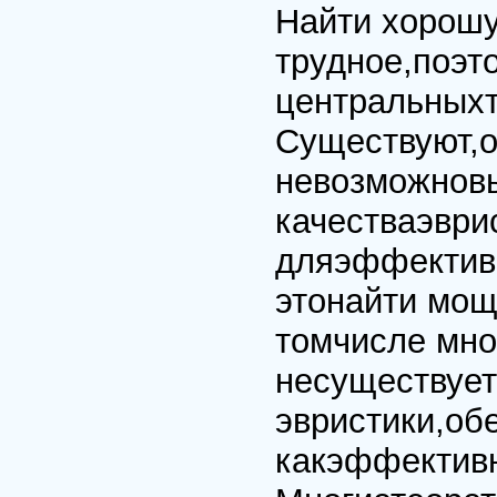
Найти хорошу
трудное,поэто
центральныхт
Существуют,о
невозможновы
качестваэврис
дляэффективн
этонайти мощ
томчисле мно
несуществует
эвристики,об
какэффективн