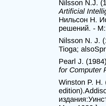
Nilsson N.J. (
Artificial Intel
Нильсон H. И
решений. - M:
Nilsson N. J. 
Tioga; alsoSpr
Pearl J. (1984
for Computer 
Winston P. H.
edition).Addi
издания:Уинст