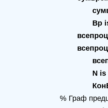
сумвремя(
Вр is Bp
всепроц( [ 
всепроц( [ 
всепроц( 
N is N1
КонВр is
% Граф пред