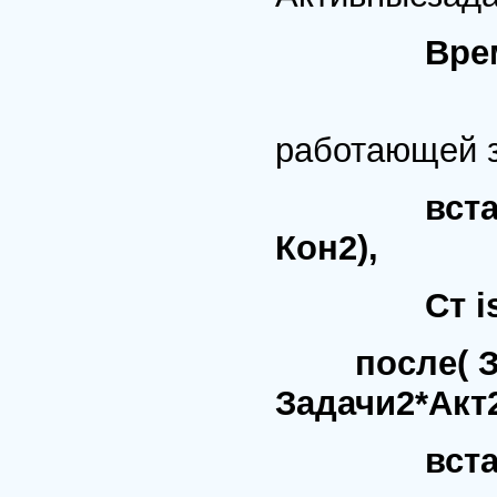
Врем
% Вре
работающей 
вста
Кон2),
Ст is Ко
после( Зада
Задачи2*Акт2
вставпрос