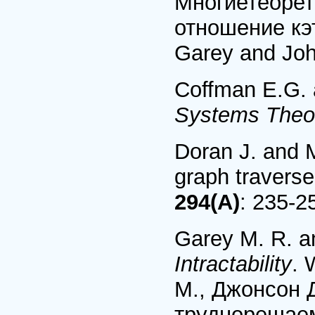
Многиетеорет
отношение кэ
Garey and Joh
Coffman E.G. 
Systems Theo
Doran J. and M
graph travers
294(A)
: 235-2
Garey M. R. a
Intractability
. 
M., Джонсон 
труднорешаем