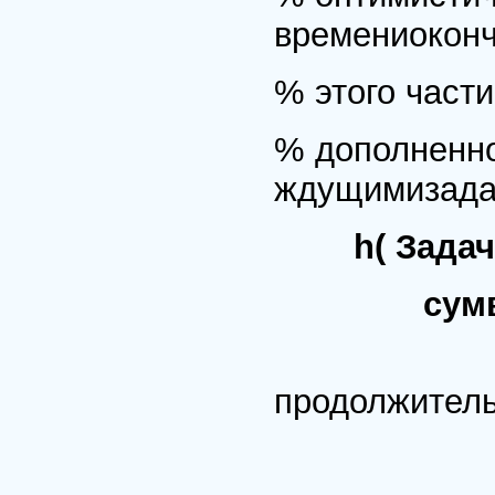
времениокон
% этого части
% дополненно
ждущимизада
h( Задач
сумвремя(
% С
продолжител
% жд