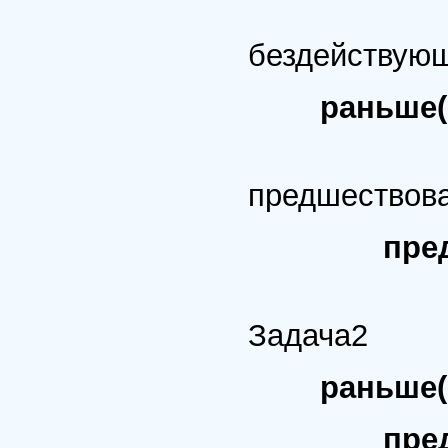
% Ост
бездействую
раньше( 
% В с
предшествов
пред
% Зад
Задача2
раньше( 
предш( З