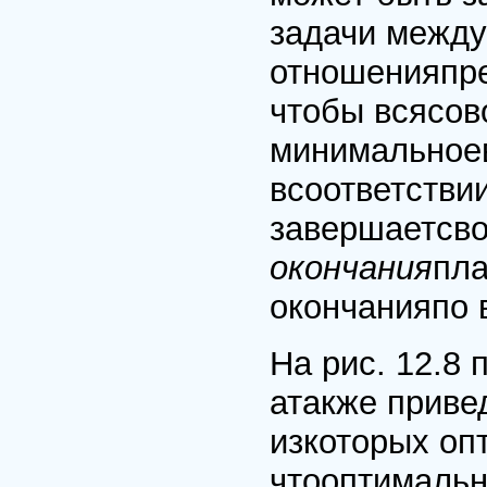
задачи между
отношенияпре
чтобы всясов
минимальноев
всоответстви
завершаетсво
окончания
пла
окончанияпо 
На рис. 12.8
атакже приве
изкоторых оп
чтооптимальн