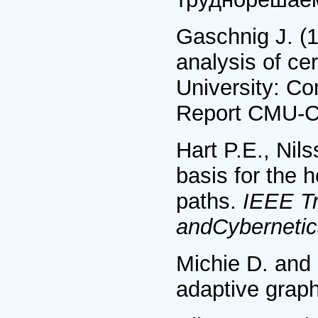
Gaschnig J. (
analysis of ce
University: C
Report CMU-CS
Hart P.E., Nil
basis for the 
paths.
IEEE T
andCybernetic
Michie D. and 
adaptive graph