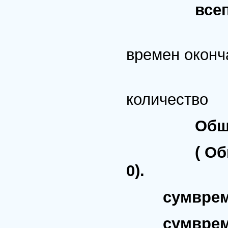
все
% Кон
времен оконч
% для 
количество
Общ
( ОбщКон >
0).
сумвремя( [
сумвремя( [