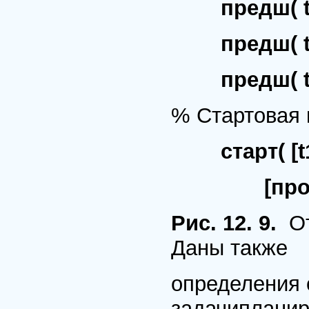
предш( t
предш( t2, t
предш( t3,
% Стартовая
старт( [t1
[простой/0,
Рис. 12. 9.
От
Даны также
определения 
задачипланир