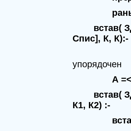
раньше( 
встав( Здч/А
Спис], К, К):-
% Сп
упорядочен
А =<
встав( Здч/А
К1, К2) :-
встав( Здч