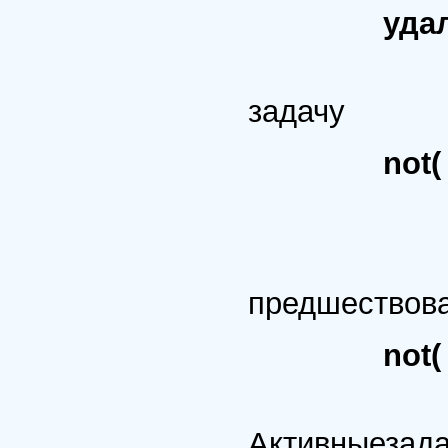
удалить( З
% В
задачу
not(
раньше( 
% П
предшествов
not(
раньше( 
Активныезад