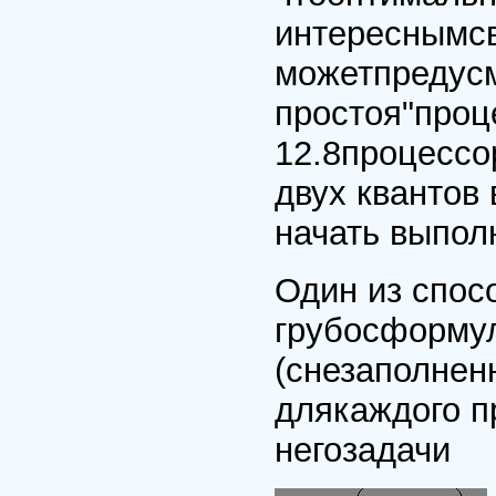
интереснымсв
можетпредусм
простоя"проц
12.8процесс
двух квантов 
начать выпо
Один из спос
грубосформул
(снезаполне
длякаждого п
негозадачи