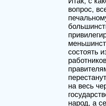
Итак, с ка
вопрос, вс
печальному
большинст
привилеги
меньшинств
состоять и
работников
правителя
перестанут
на весь че
государств
народ, а с