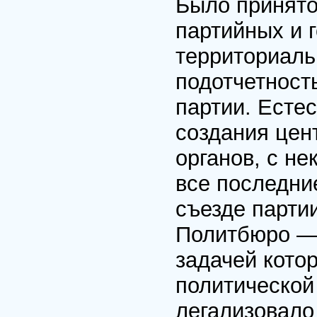
Было принято
партийных и 
территориаль
подотчетност
партии. Есте
создания цен
органов, с н
все последние
съезде парти
Политбюро — 
задачей кото
политической
легализовало