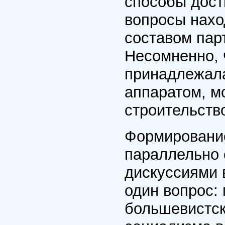
способы дост
вопросы нахо
составом парт
Несомненно, 
принадлежала
аппаратом, мо
строительство
Формирование
параллельно 
дискуссиями 
один вопрос:
большевистск