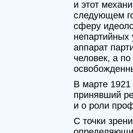
и этот механи
следующем го
сферу идеоло
непартийных 
аппарат парт
человек, а п
освобожденны
В марте 1921 
принявший ре
и о роли про
С точки зрен
определяющи