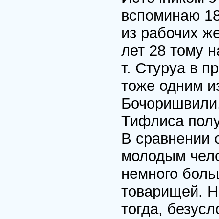
вспоминаю 18
из рабочих ж
лет 28 тому н
т. Стуруа в п
тоже одним и
Бочоришвили,
Тифлиса полу
В сравнении 
молодым чело
немного боль
товарищей. Н
тогда, безусл