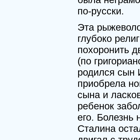
по-русски.
Эта рыжевол
глубоко рели
похоронить д
(по григориа
родился сын 
приобрела но
сына и ласков
ребенок забо
его. Болезнь 
Сталина остал
двигал с труд