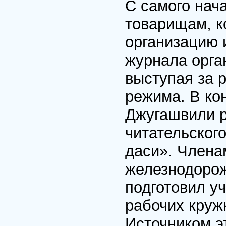
С самого нач
товарищам, к
организацию 
журнала орга
выступая за 
режима. В кон
Джугашвили р
читательског
даси». Члена
железнодорож
подготовил у
рабочих кружк
Источником э