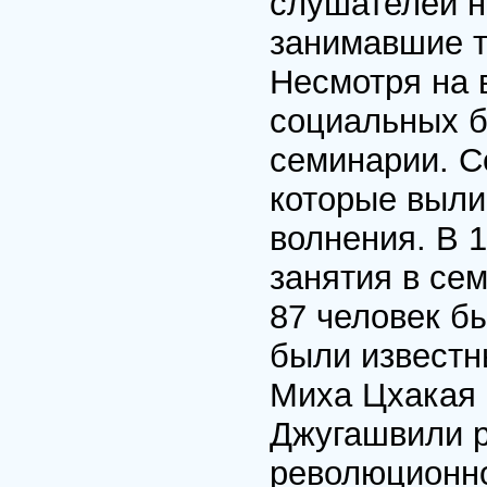
слушателей н
занимавшие т
Несмотря на 
социальных б
семинарии. С
которые выли
волнения. В 
занятия в се
87 человек б
были извест
Миха Цхакая 
Джугашвили р
революционно