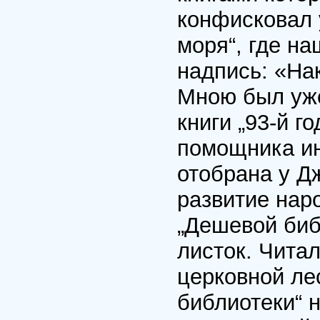
конфисковал 
моря“, где н
надпись: «На
Мною был уже
книги „93-й г
помощника ин
отобрана у Д
развитие наро
„Дешевой биб
листок. Чита
церковной ле
библиотеки“ 