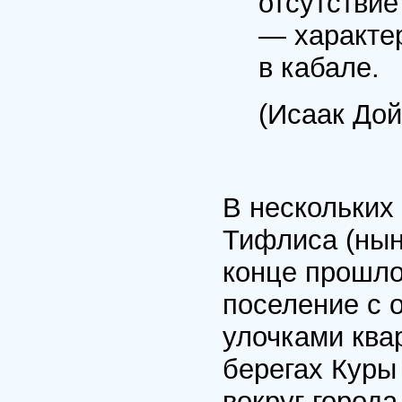
отсутствие
— характе
в кабале.
(Исаак Дой
В нескольких
Тифлиса (нын
конце прошло
поселение с 
улочками ква
берегах Куры
вокруг город