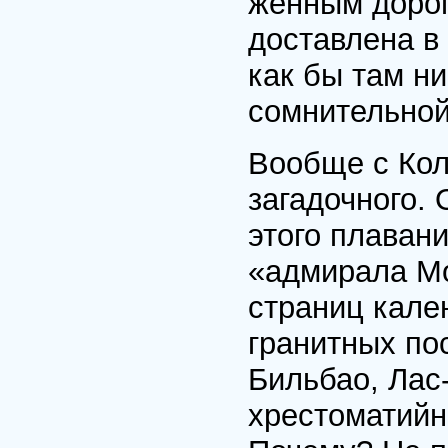
женным дорог
доставле­на в
как бы там н
сомнительной
Вообще с Кол
загадочного.
этого плаван
«адмира­ла М
страниц кале
гранитных по­
Бильбао, Лас
хрестоматий­