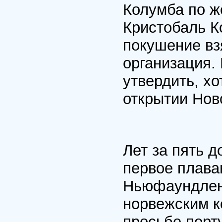
Колумба по же
Кристобаль Ко
покушение вз
организация.
утвердить, хо
открытии Нов
Лет за пять д
первое плава
Нью­фаундлен
норвежским к
просьбе пор­