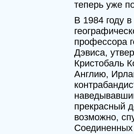
теперь уже по
В 1984 году 
географическ
профессо­ра 
Дэвиса, ут­ве
Кристобаль К
Англию, Ирла
контрабандис
наведывавший
прекрасный д
возможно, сп
Соеди­ненных