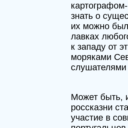
картографом-
знать о суще
их мож­но бы
лавках любого
к западу от э
моряками Сев
слушателями 
Может быть, 
россказни ст
участие в со
порту­гальцев