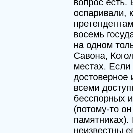
вопрос есть.
оспаривали, к
претендента­
восемь госу­д
на одном тол
Савона, Когол
местах. Если
достоверное 
всеми доступ
бесспорных и
(потому-то он
памятниках).
неизвестны ег