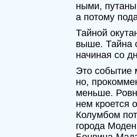
ными, путаны
а потому пода
Тайной окутан
выше. Тайна с
начиная со д
Это событие 
но, прокомме
меньше. Ровно
нем кроется 
Ко­лумбом пот
города Моден
Бонвина-Мад