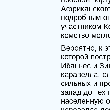
Африканского
подробным от
участником К
комство могло
Вероятно, к э
которой пост
Ибаньес и Зи
каравелла, с
сильных и пр
за­пад до тех
населенную 
каравелла доб