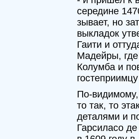
середине 147
зывает, но за
выкладок утв
Гаити и оттуд
Мадей­ры, гд
Колумба и по
гостеприимцу 
По-видимому,
то так, то э
деталями и п
Гарсиласо де
в 1609 году в