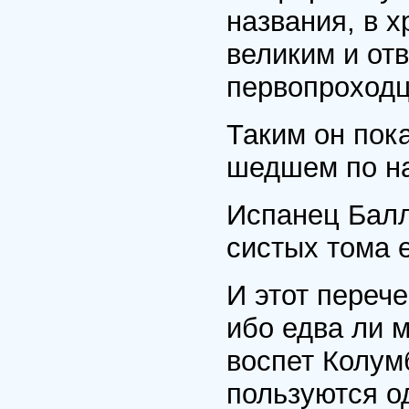
названия, в 
великим и от
первопроходц
Таким он пока
шедшем по на
Испанец Балл
систых тома 
И этот переч
ибо едва ли 
воспет Колум
пользуются о