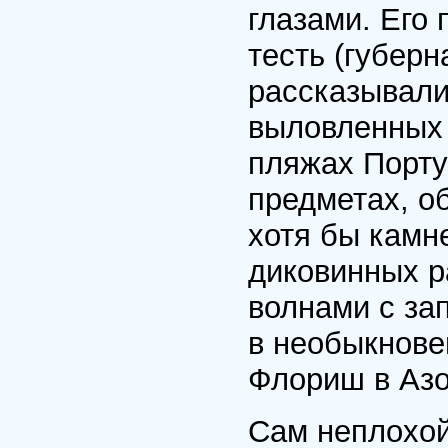
глазами. Его 
тесть (гу­бер
рассказывали
выловленных 
пляжах Порту
предметах, о
хотя бы камне
диковинных р
волнами с за
в необыкнове
Флориш в Азо
Сам неплохой