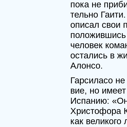
пока не приби
тельно Гаити
опи­сал свои 
поло­жившись
человек ко­ма
остались в жи
Алонсо.
Гарсиласо не 
вие, но имеет
Испа­нию: «О
Христофо­ра К
как вели­кого