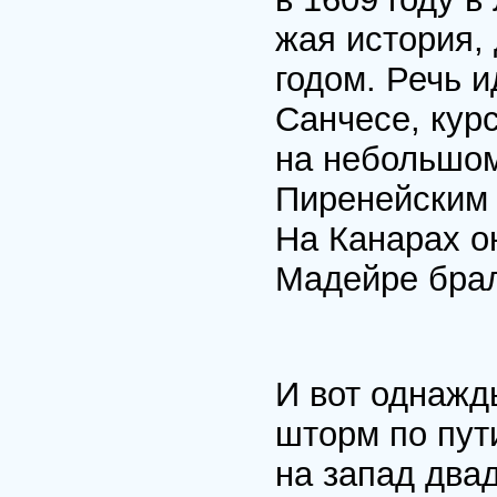
жая история,
годом. Речь и
Санчесе, кур
на не­большом
Пиреней­ским
На Канарах о
Мадейре брал
И вот однажд
шторм по пут
на запад два