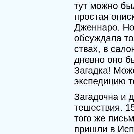
тут можно был
простая опис
Дженнаро. Но
обсуждала тог
ствах, в сало
дневно оно б
Загад­ка! Мо
экспе­дицию 
Загадочна и 
тешествия. 15
того же пись
пришли в Исп