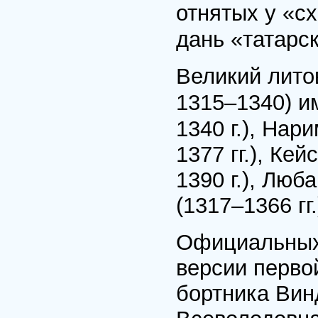
отнятых у «с
дань «татарс
Великий лито
1315–1340) и
1340 г.), Нар
1377 гг.), Кей
1390 г.), Люб
(1317–1366 гг.
Официальных 
версии перво
бортника Вин