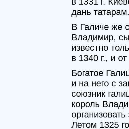
в 1331 г. Кие
дань татарам
В Галиче же 
Владимир, с
известно толь
в 1340 г., и 
Богатое Гали
и на него с 
союзник гали
король Владис
организовать
Летом 1325 г