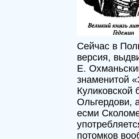
Сейчас в Пол
версия, выдв
Е. Охманьски
знаменитой «
Куликовской 
Ольгердови, 
есми Сколом
употребляетс
потомков воо