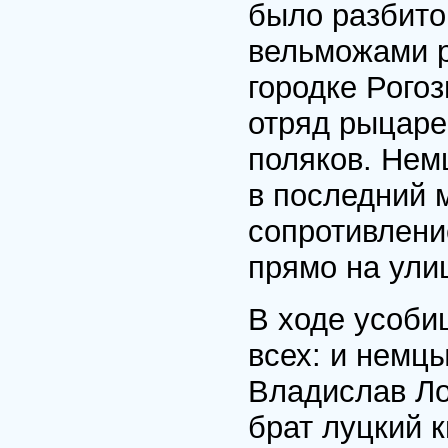
было разбито
вельможами р
городке Рогоз
отряд рыцаре
поляков. Нем
в последний 
сопротивлени
прямо на ули
В ходе усобиц
всех: и немцы
Владислав Лок
брат луцкий к