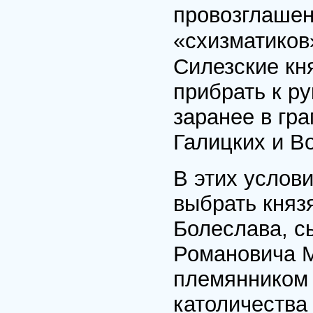
провозглашен
«схизматиков
Силезские кн
прибрать к р
заранее в гр
Галицких и В
В этих услов
выбрать княз
Болеслава, с
Романовича М
племянником 
католичества