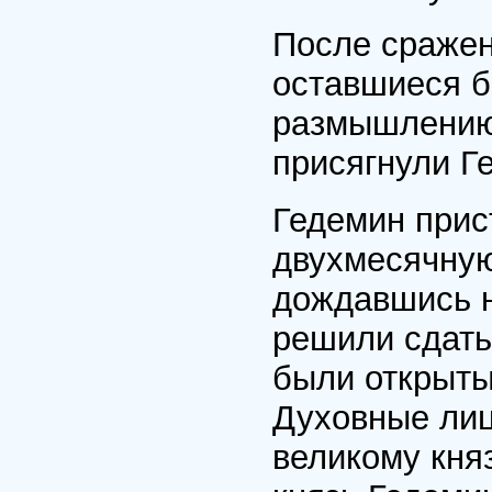
После сражен
оставшиеся б
размышлению 
присягнули Г
Гедемин прис
двухмесячную
дождавшись н
решили сдать
были открыты
Духовные лиц
великому княз