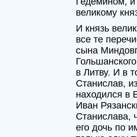
Гедемином, и 
великому княз
И князь вели
все те переч
сына Миндовг
Гольшанского
в Литву. И в 
Станислав, и
находился в Б
Иван Рязанск
Станислава, 
его дочь по и