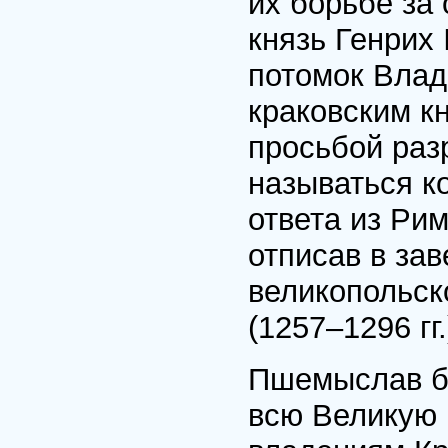
их борьбе за
князь Генрих
потомок Влади
краковским к
просьбой раз
называться к
ответа из Рим
отписав в за
великопольск
(1257–1296 гг
Пшемыслав бы
всю Великую 