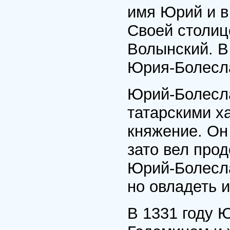
имя Юрий и в 
Своей столиц
Волынский. В
Юрия-Болесла
Юрий-Болесл
татарскими х
княжение. Он
зато вел про
Юрий-Болесла
но овладеть 
В 1331 году 