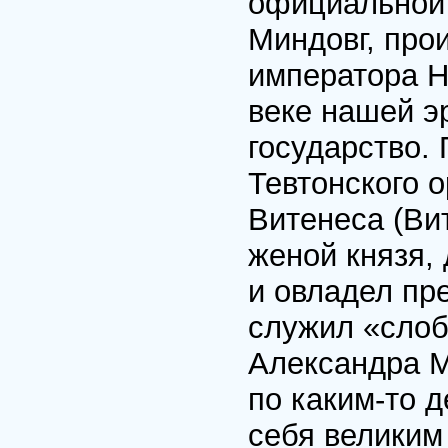
официальной 
Миндовг, про
императора Не
веке нашей э
государство.
Тевтонского 
Витенеса (Вит
женой князя,
и овладел пр
служил «слоб
Александра М
по каким-то д
себя великим