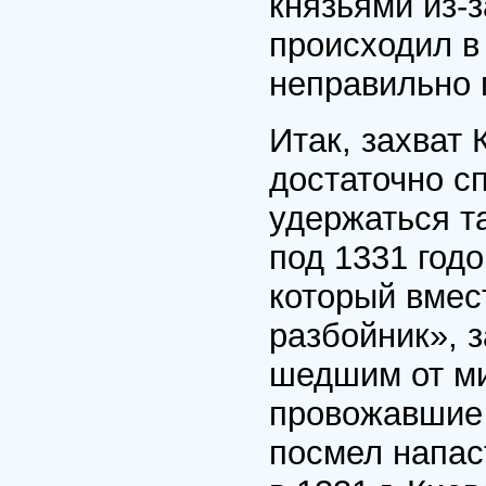
князьями из-
происходил в
неправильно 
Итак, захват 
достаточно с
удержаться т
под 1331 год
который вмест
разбойник», 
шедшим от ми
провожавшие 
посмел напаст