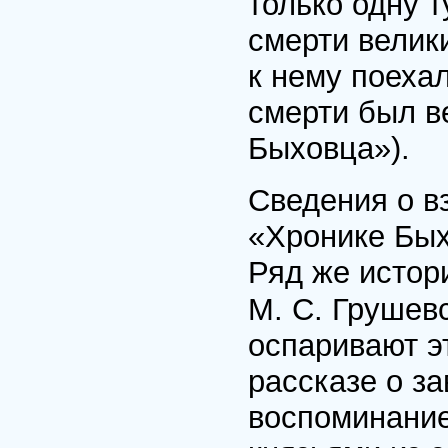
только одну т
смерти велик
к нему поехал
смерти был в
Быховца»).
Сведения о в
«Хронике Бых
Ряд же истори
М. С. Грушев
оспаривают э
рассказе о з
воспоминание