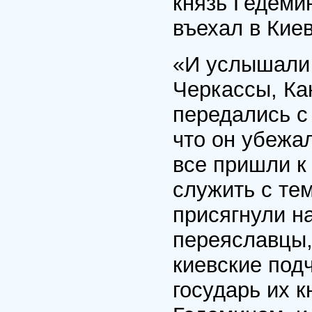
князь Гедемин
въехал в Киев
«И услышали 
Черкассы, Ка
передались с
что он убежал
все пришли к
служить с те
присягнули н
переяславцы,
киевские под
государь их к