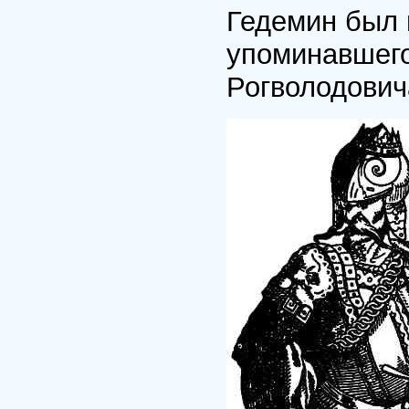
Гедемин был 
упоминавшего
Рогволодович