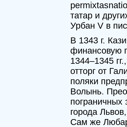
permixtasnati
татар и друг
Урбан V в пис
В 1343 г. Каз
финансовую п
1344–1345 гг
отторг от Га
поляки предп
Волынь. Прео
пограничных 
города Львов
Сам же Любар