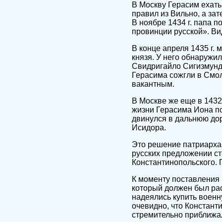
В Москву Герасим ехать
правил из Вильно, а за
В ноябре 1434 г. папа 
провинции русской». Ви
В конце апреля 1435 г.
князя. У него обнаружи
Свидригайло Сигизмунду
Герасима сожгли в Смол
вакантным.
В Москве же еще в 1432 
жизни Герасима Иона по
двинулся в дальнюю доро
Исидора.
Это решение патриарха
русских предложении ст
Константинопольского. 
К моменту поставления 
который должен был рас
надеялись купить воен
очевидно, что Констант
стремительно приближал