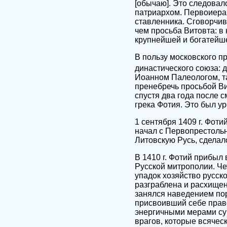
[обычаю]. Это следовал
патриархом. Первоиерар
ставленника. Сговорчив
чем просьба Витовта: в
крупнейшей и богатейше
В пользу московского п
династического союза: 
Иоанном Палеологом, т
пренебречь просьбой Вит
спустя два года после 
грека Фотия. Это был у
1 сентября 1409 г. Фоти
начал с Первопрестольн
Литовскую Русь, сдела
В 1410 г. Фотий прибыл
Русской митрополии. Че
упадок хозяйство русск
разграблена и расхище
занялся наведением пор
присвоивший себе право
энергичными мерами сум
врагов, которые всячес