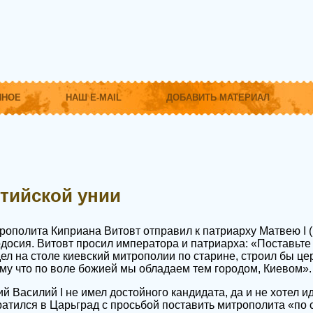
ННОЕ
НАШ E-MAIL
ДОБАВИТЬ МАТЕРИАЛ
тийской унии
рополита Киприана Витовт отправил к патриарху Матвею I (1
досия. Витовт просил императора и патриарха: «Поставьте
ел на столе киевский митрополии по старине, строил бы це
ому что по воле божией мы обладаем тем городом, Киевом».
й Василий I не имел достойного кандидата, да и не хотел и
братился в Царьград с просьбой поставить митрополита «по