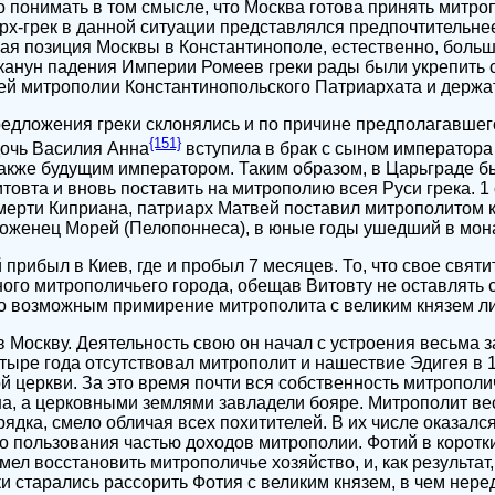
о понимать в том смысле, что Москва готова принять митро
х-грек в данной ситуации представлялся предпочтительне
ая позиция Москвы в Константинополе, естественно, боль
 канун падения Империи Ромеев греки рады были укрепить 
й митрополии Константинопольского Патриархата и держат
редложения греки склонялись и по причине предполагавшег
{151}
дочь Василия Анна
вступила в брак с сыном императора
акже будущим императором. Таким образом, в Царьграде 
овта и вновь поставить на митрополию всея Руси грека. 1 с
смерти Киприана, патриарх Матвей поставил митрополитом 
роженец Морей (Пелопоннеса), в юные годы ушедший в мон
й прибыл в Киев, где и пробыл 7 месяцев. То, что свое свят
ого митрополичьего города, обещав Витовту не оставлять
ло возможным примирение митрополита с великим князем л
 в Москву. Деятельность свою он начал с устроения весьма
тыре года отсутствовал митрополит и нашествие Эдигея в 1
ой церкви. За это время почти вся собственность митропол
на, а церковными землями завладели бояре. Митрополит в
ядка, смело обличая всех похитителей. В их числе оказался
 пользования частью доходов митрополии. Фотий в коротк
ел восстановить митрополичье хозяйство, и, как результат
ки старались рассорить Фотия с великим князем, в чем нере