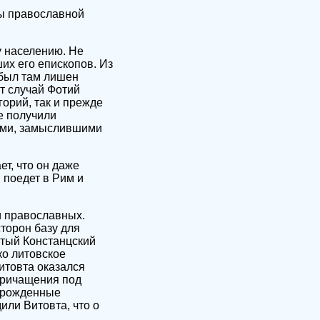
сы православной
у населению. Не
их его епископов. Из
 был там лишен
т случай Фотий
горий, так и прежде
е получили
пами, замыслившими
т, что он даже
 поедет в Рим и
и православных.
сторон базу для
итый Констанцский
ко литовское
итовта оказался
причащения под
порожденные
или Витовта, что о