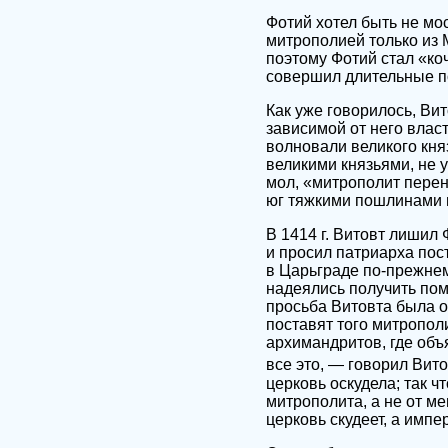
Фотий хотел быть не мо
митрополией только из 
поэтому Фотий стал «ко
совершил длительные пое
Как уже говорилось, Вит
зависимой от него влас
волновали великого кня
великими князьями, не 
мол, «митрополит перен
юг тяжкими пошлинами 
В 1414 г. Витовт лишил
и просил патриарха пос
в Царьграде по-прежне
надеялись получить пом
просьба Витовта была о
поставят того митрополи
архимандритов, где объ
все это, — говорил Вито
церковь оскудела; так ч
митрополита, а не от м
церковь скудеет, а импе