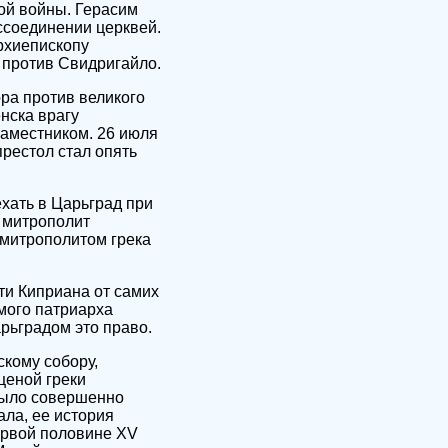
ой войны. Герасим
оссоединении церквей.
архиепископу
 против Свидригайло.
ора против великого
нска врагу
наместником. 26 июля
престол стал опять
ехать в Царьград при
 митрополит
л митрополитом грека
и Киприана от самих
мого патриарха
рьградом это право.
кому собору,
ценой греки
было совершенно
ала, ее история
ервой половине XV