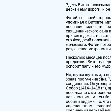
Здесь Витовт показывае
церкви ему дороги, и он
Фотий, со своей сторон
упоминая о Витовте, ми
послания видно, что Гр
священнического сана п
привел в доказательство
его Феодосий полоцкий 
желаемого. Фотий потр
разделение митрополии
Несколько месяцев посл
предложил Витовту перей
оспорит папу и его мудр
Но, шутки шутками, а в
Узнав про учение Яна Г
соединения. Он уговори
Собор (1414–1418 гг.),
посольство с митрополи
невыполнимым, тем бол
обоими видами. То, что
двоепапством, недостой
соединении церквей неч