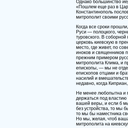
Однако большинство ие
«Пошлем еще раз в Царьг
Константинополь послов 
митрополит своими рус
Когда все сроки прошли
Руси — полоцкого, черн
туровского. В соборной
церковь киевскую в пре
место, где живет, по со
иноков и священников п
прежним примером русск
митрополита Клима, и 
епископы, — мы не отде
епископов отцами и бра
насилий и вмешательств
недавно, когда Киприан
Не менее любопытна и г
держаться под властию м
вашей веры, и если б м
без устройства, то мы б
то мы бы наместника св
Но мы, желая, чтоб ваш
митрополита на киевску