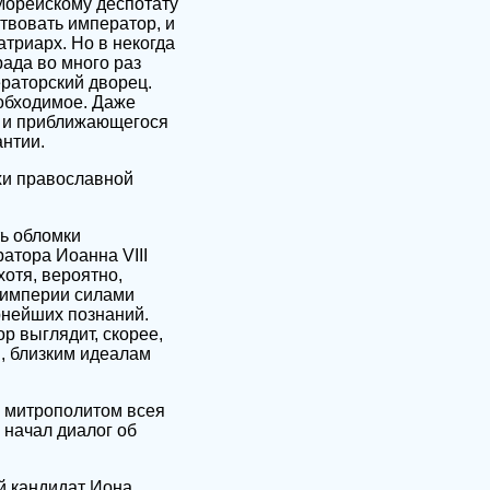
Морейскому деспотату
твовать император, и
триарх. Но в некогда
ада во много раз
ераторский дворец.
еобходимое. Даже
и и приближающегося
антии.
рхи православной
ть обломки
атора Иоанна VIII
хотя, вероятно,
ы империи силами
рнейших познаний.
р выглядит, скорее,
, близким идеалам
л митрополитом всея
 начал диалог об
й кандидат Иона,