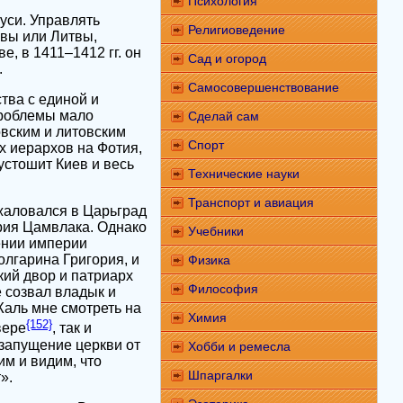
Психология
уси. Управлять
Религиоведение
квы или Литвы,
, в 1411–1412 гг. он
Сад и огород
.
Самосовершенствование
тва с единой и
проблемы мало
Сделай сам
овским и литовским
Спорт
х иерархов на Фотия,
устошит Киев и весь
Технические науки
Транспорт и авиация
жаловался в Царьград
рия Цамвлака. Однако
Учебники
ении империи
олгарина Григория, и
Физика
кий двор и патриарх
Философия
е созвал владык и
Жаль мне смотреть на
Химия
{152}
вере
, так и
и запущение церкви от
Хобби и ремесла
им и видим, что
Шпаргалки
».