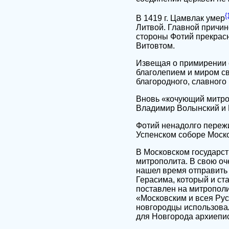
{
В 1419 г. Цамвлак умер
Литвой. Главной причин
стороны Фотий прекрасн
Витовтом.
Извещая о примирении с
благолепием и миром св
благородного, славного
Вновь «кочующий митроп
Владимир Волынский и В
Фотий ненадолго пережи
Успенском соборе Моско
В Московском государст
митрополита. В свою оче
нашел время отправить 
Герасима, который и ст
поставлен на митрополи
«Московским и всея Рус
новгородцы использовал
для Новгорода архиепис