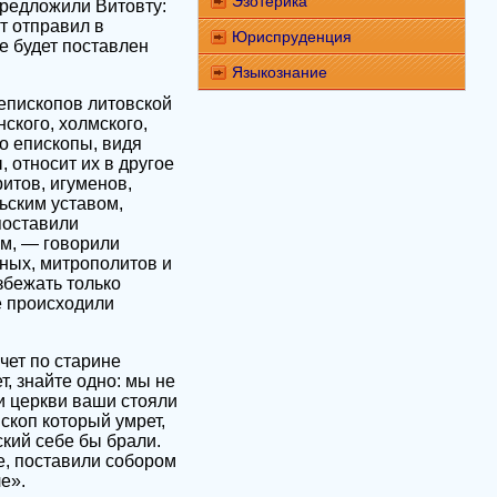
Эзотерика
предложили Витовту:
т отправил в
Юриспруденция
ве будет поставлен
Языкознание
епископов литовской
ского, холмского,
то епископы, видя
 относит их в другое
ритов, игуменов,
ьским уставом,
поставили
ом, — говорили
ных, митрополитов и
збежать только
е происходили
чет по старине
т, знайте одно: мы не
и церкви ваши стояли
ископ который умрет,
кий себе бы брали.
е, поставили собором
е».