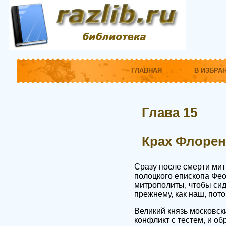
ГЛАВНАЯ
В ИЗБРА
Глава 15
Крах Флорен
Сразу после смерти мит
полоцкого епископа Фео
митрополиты, чтобы сид
прежнему, как наш, пот
Великий князь московски
конфликт с тестем, и о