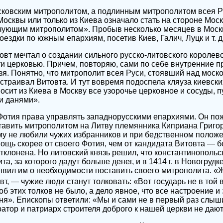
сковским митрополитом, а подлинным митрополитом всея Р
Москвы или только из Киева означало стать на стороне Мос
чующим митрополитом». Пробыв несколько месяцев в Москве
здки по южным епархиям, посетив Киев, Галич, Луцк и т. д
овт мечтал о создании сильного русско-литовского королевс
ти церковью. Причем, повторяю, сами по себе внутренние 
зя. Понятно, что митрополит всея Руси, стоявший над моск
устраивал Витовта. И тут вовремя подоспела кляуза киевски
осит из Киева в Москву все узорочье церковное и сосуды, п
и данями».
 Фотия права управлять западнорусскими епархиями. Он по
тавить митрополитом на Литву племянника Киприана Григо
му не любили чужих избранников и при бедственном полож
ощь скорее от своего Фотия, чем от кандидата Витовта — б
тклонена. Но литовский князь решил, что константинопольс
та, за которого дадут больше денег, и в 1414 г. в Новогрудк
явил им о необходимости поставить своего митрополита. «
вт, — чужие люди станут толковать: «Вот государь не в той 
тоб этих толков не было, а дело явное, что все настроение 
еня». Епископы ответили: «Мы и сами не в первый раз слыш
ратор и патриарх строителя доброго к нашей церкви не дают