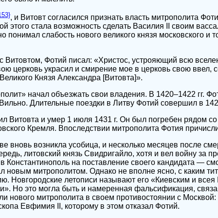
153}
, и Витовт согласился признать власть митрополита Фот
ой этого стала возможность сделать Василия II своим васс
о понимал слабость нового великого князя московского и т
 Витовтом, Фотий писал: «Христос, устрояющий всю вселе
ою церковь украсил и смирение мое в церковь свою ввел, 
 Великого Князя Александра [Витовта]».
олит» начал объезжать свои владения. В 1420–1422 гг. Фо
ильно. Длительные поездки в Литву Фотий совершил в 1423
л Витовта и умер 1 июля 1431 г. Он был погребен рядом с
вского Кремля. Впоследствии митрополита Фотия причислил
ве вновь возникла усобица, и несколько месяцев после сме
редь, литовский князь Свидригайло, хотя и вел войну за пр
в Константинополь на поставление своего кандидата — см
ал новым митрополитом. Однако не вполне ясно, с каким т
ю. Новгородские летописи называют его «Киевским и всея 
и». Но это могла быть и намеренная фальсификация, связан
и нового митрополита в своем противостоянии с Москвой:
копа Евфимия II, которому в этом отказал Фотий.