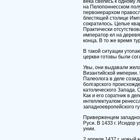
века свелись к одному 
на Пелопоннесском полу
первоиерархом правосла
блестящей столице Имп
сократилось. Целые ква
Практически отсутствов
император ел на деревя
конца. В то же время т
В такой ситуации утопа
церкви готовы были согл
Увы, они выдавали желае
Византийской империи.
Палеолога в деле созид
болгарского происхожде
католического Запада. 
Как и его соратник в д
интеллектуалом ренесса
западноевропейского г
Приверженцем западной 
Руси. В 1433 г. Исидор 
унии.
2 апреля 1437 г. новый