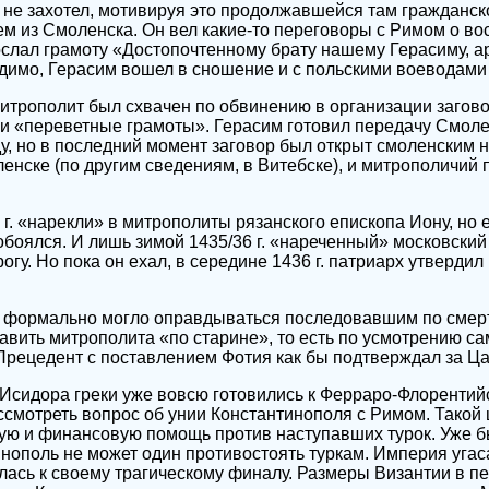
 не захотел, мотивируя это продолжавшейся там гражданск
тем из Смоленска. Он вел какие-то переговоры с Римом о в
послал грамоту «Достопочтенному брату нашему Герасиму, 
димо, Герасим вошел в сношение и с польскими воеводами
 митрополит был схвачен по обвинению в организации загов
ли «переветные грамоты». Герасим готовил передачу Смоле
, но в последний момент заговор был открыт смоленским 
енске (по другим сведениям, в Витебске), и митрополичий 
г. «нарекли» в митрополиты рязанского епископа Иону, но 
боялся. И лишь зимой 1435/36 г. «нареченный» московский
гу. Но пока он ехал, в середине 1436 г. патриарх утверди
 формально могло оправдываться последовавшим по смерт
авить митрополита «по старине», то есть по усмотрению са
Прецедент с поставлением Фотия как бы подтверждал за Ца
Исидора греки уже вовсю готовились к Ферраро-Флорентийс
смотреть вопрос об унии Константинополя с Римом. Такой 
ную и финансовую помощь против наступавших турок. Уже 
инополь не может один противостоять туркам. Империя угас
ась к своему трагическому финалу. Размеры Византии в п