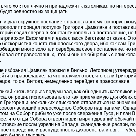
т, что хотя он лично и принадлежит к католикам, но интере
 будет ревностно их защищать.
ы, издал окружное послание к православному южнорусском
трополит порицал поступок Григория Цамвлака и поставивш
игорий ездил сперва в Константинополь на поставление, но
атриархом Евфимием и едва спасся бегством от казни. Это
 бескорыстия константинопольского двора, ибо как сам Гри
обещали много золота и серебра за свое поставление, но н
ебовал от православных, чтобы они не общались с еписко
.
е избрания Цамвлак прожил в Вильно. Летописец утверждае
ти в православие, на что получил ответ, что если Григорий
ецов, то он, Витовт, немедленно перейдет в православие.
еликий князь всерьез подумывал, как объединить католиков 
уса, он решил использовать его как приемлемую для обеих 
л Григория и нескольких епископов отправиться на знамен
 провозгласивший превосходство Соборов над папами. Одна
том на Собор прибыло уже после свержения Гуса, и план В
ее, что отцы Собора отвергли для мирян древний обычай 
 литовские послы узрели на Западе: скандальные распри, 
ное поведение и распущенность духовенства и т. д., — убед
его было и мыслить.