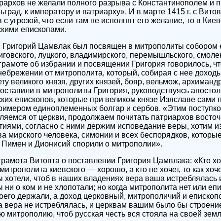
рархов не желали полного разрыва с Константинополем и 
рад, к императору и патриарху». И в марте 1415 г. с Витов
с угрозой, что если там не исполнят его желание, то в Кие
скими епископами.
, Григорий Цамвлак был посвящен в митрополиты собором 
иговского, луцкого, владимирского, перемышльского, смолен
 грамоте об избрании и посвящении Григория говорилось, ч
небрежении от митрополита, который, собирая с нее доходы,
вету великого князя, других князей, бояр, вельмож, архиманд
оставили в митрополиты Григория, руководствуясь апостол
их епископов, которые при великом князе Изяславе сами 
примером единоплеменных болгар и сербов. «Этим поступк
ляемся от церкви, продолжаем почитать патриархов восточ
тиями, согласно с ними держим исповедание веры, хотим и
а мирского человека, симонии и всех беспорядков, которы
, Пимен и Дионисий спорили о митрополии».
рамота Витовта о поставлении Григория Цамвлака: «Кто хо
итрополита киевского — хорошо, а кто не хочет, то как хоче
ы хотели, чтоб в наших владениях вера ваша истреблялась 
ы ни о ком и не хлопотали; но когда митрополита нет или еп
оего держали, а доход церковный, митрополичий и епископс
а вера не истреблялась, и церквам вашим было бы строени
ю митрополию, чтоб русская честь вся стояла на своей земл