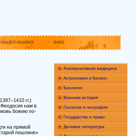
НАШЁЛ ОШИБКУ
ВНИЗ
Альтернативная медицина
Астрономия и Космос
Биология
Военная история
397–1410 гг.)
 Феодосия нам в
Геология и география
рковь божию по-
Государство и право
Деловая литература
дти на прямой
 старой пошлине»