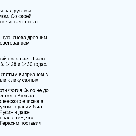
ия над русской
алом. Со своей
оже искал союза с
нную, снова древним
советованием
тий посещает Львов,
, 1428 и 1430 годах.
о святым Киприаном в
и к лику святых.
рти Фотия было не до
естол в Вильно,
оленского епископа
итулом Герасим был
Руси» и даже
ная с тем, что
 Герасим поставил