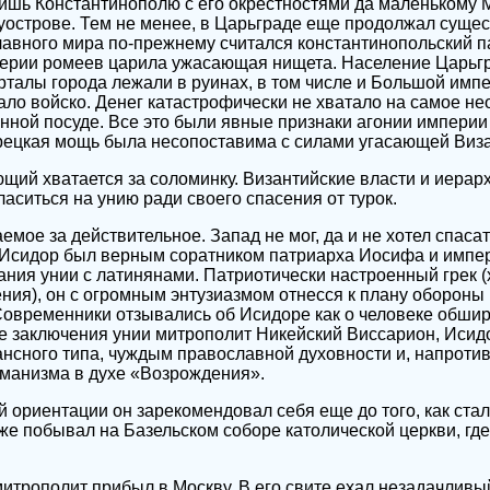
лишь Константинополю с его окрестностями да маленькому 
острове. Тем не менее, в Царьграде еще продолжал сущес
вного мира по-прежнему считался константинопольский па
ерии ромеев царила ужасающая нищета. Население Царьгр
рталы города лежали в руинах, в том числе и Большой имп
ало войско. Денег катастрофически не хватало на самое н
нной посуде. Все это были явные признаки агонии импери
урецкая мощь была несопоставима с силами угасающей Виз
ющий хватается за соломинку. Византийские власти и иера
аситься на унию ради своего спасения от турок.
мое за действительное. Запад не мог, да и не хотел спаса
 Исидор был верным соратником патриарха Иосифа и импер
ания унии с латинянами. Патриотически настроенный грек (
ния), он с огромным энтузиазмом отнесся к плану оборон
Современники отзывались об Исидоре как о человеке обши
еле заключения унии митрополит Никейский Виссарион, Исидо
нсного типа, чуждым православной духовности и, напротив
уманизма в духе «Возрождения».
ориентации он зарекомендовал себя еще до того, как ста
уже побывал на Базельском соборе католической церкви, где
 митрополит прибыл в Москву. В его свите ехал незадачливы