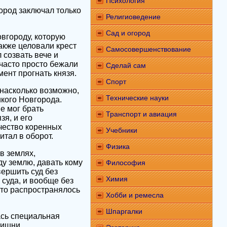
Психология
ород заключал только
Религиоведение
Сад и огород
вгороду, которую
также целовали крест
Самосовершенствование
 созвать вече и
 часто просто бежали
Сделай сам
ент прогнать князя.
Спорт
 насколько возможно,
Технические науки
кого Новгорода.
е мог брать
Транспорт и авиация
зя, и его
ичество коренных
Учебники
итал в оборот.
Физика
в землях,
у землю, давать кому
Философия
вершить суд без
Химия
 суда, и вообще без
это распространялось
Хобби и ремесла
Шпаргалки
ась специальная
лишни.