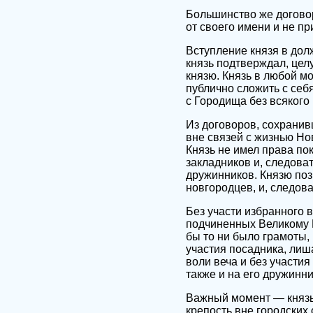
Большинство же догово
от своего имени и не пр
Вступление князя в дол
князь подтверждал, целу
князю. Князь в любой мо
публично сложить с себ
с Городища без всякого
Из договоров, сохранив
вне связей с жизнью Но
Князь не имел права по
закладников и, следоват
дружинников. Князю поз
новгородцев, и, следова
Без участи избранного 
подчиненных Великому 
бы то ни было грамоты,
участия посадника, лиша
воли веча и без участи
также и на его дружинни
Важный момент — князь 
крепость вне городских