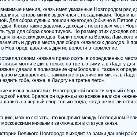
вижимые имения, князь имел указанные Новгородом ряд др
пошлины, которыми князь делился с посадниками. Пошлины
ной. Для сбора судных пошлин ежегодно (обычно в Петров 
удьи. Князю также давались доходы с некоторых мест Новг
ть туда для сбора своих тиунов. Но размер этих доходов о
для княжеских доходов, были половина Волока Ламского и 
азначить и другие места для сбора княжеских доходов. К пр
в Новгород, давались другие волости в кормление.
оставлял своим князьям право охоты в определенных места
у князья могли ездить только на третью зиму, а в Ладогу дл
 Князьям давали в пользование «рыболовли», также в опред
право медоварения, с такими же ограничениями: «а в Ладог
 ездить тобе, княже, в Ладогу на третье лето».
кие князья вымогали с Новгородской волости черный сбор.
одовой налог. Брался он однажды во всякое великое княжен
ашались на черный сбор только тогда, когда не могли отвяз
ацию, можно сказать, что конфликт между Господином Вел
 московскими князьями заключался в статусе князя.
стории Великого Новгорода выходит за рамки данной работ