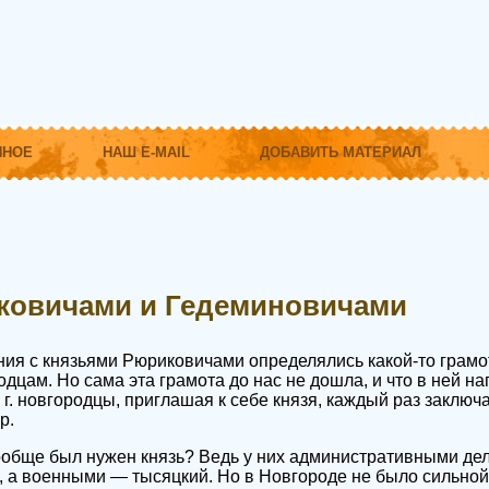
ННОЕ
НАШ E-MAIL
ДОБАВИТЬ МАТЕРИАЛ
ковичами и Гедеминовичами
ия с князьями Рюриковичами определялись какой-то грам
одцам. Но сама эта грамота до нас не дошла, и что в ней 
5 г. новгородцы, приглашая к себе князя, каждый раз заключ
р.
ообще был нужен князь? Ведь у них административными дел
 а военными — тысяцкий. Но в Новгороде не было сильной