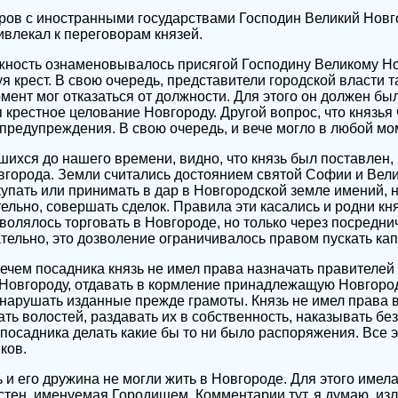
ров с иностранными государствами Господин Великий Новг
ивлекал к переговорам князей.
жность ознаменовывалось присягой Господину Великому Но
я крест. В свою очередь, представители городской власти 
мент мог отказаться от должности. Для этого он должен был
я крестное целование Новгороду. Другой вопрос, что князья
 предупреждения. В свою очередь, и вече могло в любой мом
шихся до нашего времени, видно, что князь был поставлен,
вгорода. Земли считались достоянием святой Софии и Вели
купать или принимать в дар в Новгородской земле имений, н
ельно, совершать сделок. Правила эти касались и родни кня
волялось торговать в Новгороде, но только через посредн
тельно, это дозволение ограничивалось правом пускать кап
вечем посадника князь не имел права назначать правителей 
Новгороду, отдавать в кормление принадлежащую Новгород
 нарушать изданные прежде грамоты. Князь не имел права 
ть волостей, раздавать их в собственность, наказывать без
я посадника делать какие бы то ни было распоряжения. Все 
ков.
и его дружина не могли жить в Новгороде. Для этого имел
 стен, именуемая Городищем. Комментарии тут, я думаю, из