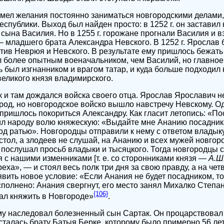
мел желания постоянно заниматься новгородскими делами, 
еспублики. Выход был найден просто: в 1252 г. он заставил
 сына Василия. Но в 1255 г. горожане прогнали Василия и в
младшего брата Александра Невского. В 1252 г. Ярослав 
ив Неврюя и Невского. В результате ему пришлось бежать 
 более опытным военачальником, чем Василий, но главное
ь был изгнанником и врагом татар, и куда больше подходил 
великого князя владимирского.
 и там дождался войска своего отца. Ярослав Ярославич не
род, но новгородское войско вышло навстречу Невскому. О
пришлось покориться Александру. Как гласит летопись: «П
ил народу волю княжескую: «Выдайте мне Ананию посадника,
род ратью». Новгородцы отправили к нему с ответом владыку
 стол, а злодеев не слушай, на Ананию и всех мужей новгор
е послушал просьб владыки и тысяцкого. Тогда новгородцы с
я с нашими изменниками [т. е. со сторонниками князя —
А.Ш
греха», — и стоял весь полк три дня за свою правду, а на че
вить новое условие: «Если Анания не будет посадником, т
полнено: Анания свергнут, его место занял Михалко Степа
{106}
ал княжить в Новгороде»
.
Ему наследовал болезненный сын Сартак. Он процарствовал о
осталась брату Батыя Берке, которому было примерно 56 ле