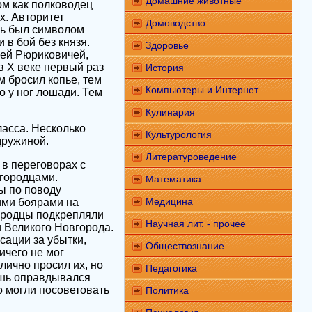
Домашние животные
ом как полководец
х. Авторитет
Домоводство
зь был символом
 в бой без князя.
Здоровье
зей Рюриковичей,
в X веке первый раз
История
м бросил копье, тем
Компьютеры и Интернет
о у ног лошади. Тем
Кулинария
ласса. Несколько
Культурология
дружиной.
Литературоведение
 в переговорах с
вгородцами.
Математика
ы по поводу
Медицина
ими боярами на
ородцы подкрепляли
Научная лит. - прочее
 Великого Новгорода.
сации за убытки,
Обществознание
ичего не мог
 лично просил их, но
Педагогика
ишь оправдывался
о могли посоветовать
Политика