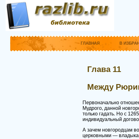
ГЛАВНАЯ
В ИЗБРА
Глава 11
Между Рюри
Первоначально отношен
Мудрого, данной новгор
только гадать. Но с 126
индивидуальный догово
А зачем новгородцам в
церковными — владыка,