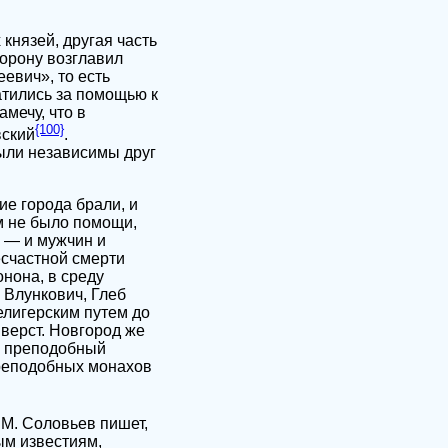
князей, другая часть
борону возглавил
евич», то есть
атились за помощью к
мечу, что в
{100}
вский
.
были независимы друг
ие города брали, и
м не было помощи,
х — и мужчин и
есчастной смерти
онона, в среду
 Влункович, Глеб
елигерским путем до
 верст. Новгород же
ой преподобный
преподобных монахов
. М. Соловьев пишет,
ым известиям,