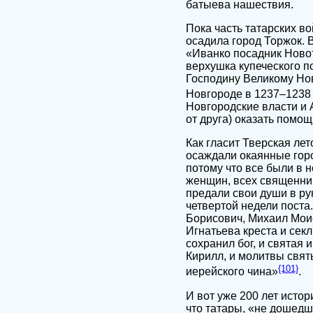
батыева нашествия.
Пока часть татарских во
осадила город Торжок. 
«Иванко посадник Новот
верхушка купеческого п
Господину Великому Нов
Новгороде в 1237–1238 
Новгородские власти и 
от друга) оказать помощ
Как гласит Тверская лет
осаждали окаянные горо
потому что все были в н
женщин, всех священник
предали свои души в рук
четвертой недели поста
Борисович, Михаил Мои
Игнатьева креста и секл
сохранил бог, и святая
Кирилл, и молитвы свят
{101}
иерейского чина»
.
И вот уже 200 лет истор
что татары, «не дошедш