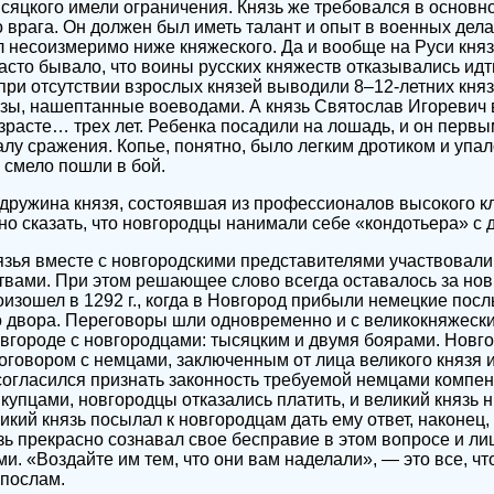
ысяцкого имели ограничения. Князь же требовался в основн
 врага. Он должен был иметь талант и опыт в военных дела
л несоизмеримо ниже княжеского. Да и вообще на Руси кня
асто бывало, что воины русских княжеств отказывались идти
при отсутствии взрослых князей выводили 8–12-летних кня
зы, нашептанные воеводами. А князь Святослав Игоревич 
озрасте… трех лет. Ребенка посадили на лошадь, и он первы
алу сражения. Копье, понятно, было легким дротиком и упал
 смело пошли в бой.
дружина князя, состоявшая из профессионалов высокого к
о сказать, что новгородцы нанимали себе «кондотьера» с 
язья вместе с новгородскими представителями участвовали
твами. При этом решающее слово всегда оставалось за но
изошел в 1292 г., когда в Новгород прибыли немецкие посл
о двора. Переговоры шли одновременно и с великокняжеск
овгороде с новгородцами: тысяцким и двумя боярами. Новг
говором с немцами, заключенным от лица великого князя и
 согласился признать законность требуемой немцами компен
упцами, новгородцы отказались платить, и великий князь н
икий князь посылал к новгородцам дать ему ответ, наконец,
зь прекрасно сознавал свое бесправие в этом вопросе и л
и. «Воздайте им тем, что они вам наделали», — это все, чт
 послам.