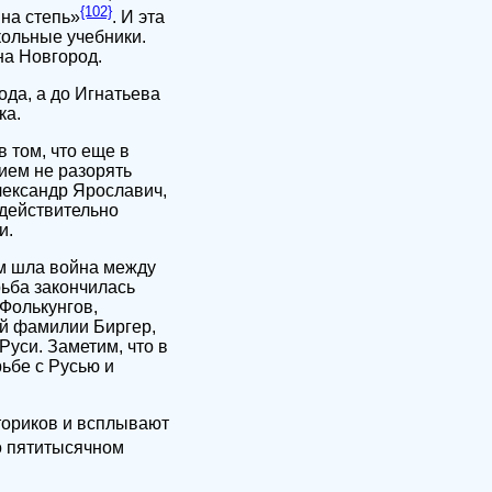
{102}
 на степь»
. И эта
кольные учебники.
на Новгород.
ода, а до Игнатьева
ка.
 том, что еще в
нием не разорять
лександр Ярославич,
 действительно
и.
ам шла война между
рьба закончилась
Фолькунгов,
й фамилии Биргер,
уси. Заметим, что в
ьбе с Русью и
сториков и всплывают
 пятитысячном