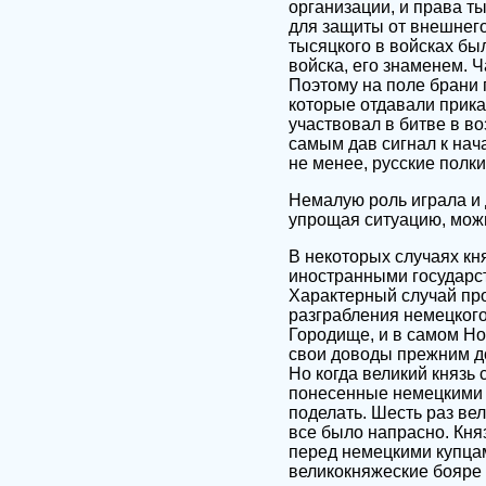
организации, и права т
для защиты от внешнего
тысяцкого в войсках бы
войска, его знаменем. Ч
Поэтому на поле брани 
которые отдавали прика
участвовал в битве в в
самым дав сигнал к нач
не менее, русские полки
Немалую роль играла и 
упрощая ситуацию, можн
В некоторых случаях кн
иностранными государс
Характерный случай про
разграбления немецког
Городище, и в самом Н
свои доводы прежним до
Но когда великий князь
понесенные немецкими к
поделать. Шесть раз вел
все было напрасно. Кня
перед немецкими купцам
великокняжеские бояре