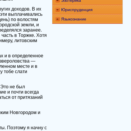
Эзотерика
угих доходов. В их
Юриспруденция
 эти выплачивались
Языкознание
день) по волостям
ородской земли, и
пределялся заранее.
часть в Торжке. Хотя
имеру, литовским
х и в определенное
я звероловства —
еленном месте и в
у тобе слати
 Это не был
ие и почти всегда
аться от притязаний
иким Новгородом и
ы. Поэтому я начну с