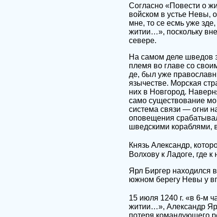
Согласно «Повести о жи
войском в устье Невы, 
мне, то се есмь уже зд
житии…», поскольку вн
севере.
На самом деле шведов 
племя во главе со свои
де, был уже православн
язычестве. Морская ст
них в Новгород. Наверн
само существование мо
система связи — огни н
оповещения срабатывал
шведскими кораблями, 
Князь Александр, котор
Волхову к Ладоге, где 
Ярл Биргер находился в
южном берегу Невы у в
15 июля 1240 г. «в 6-м ч
житии…», Александр Яро
потеря командующего ре