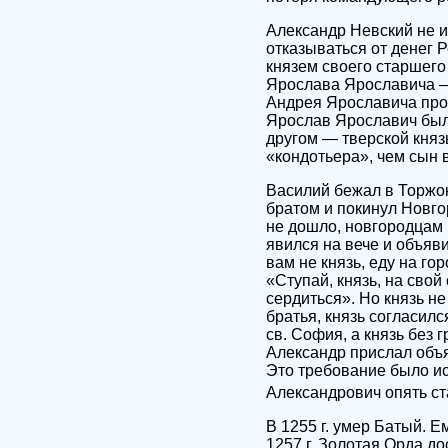
Александр Невский не и
отказываться от денег Р
князем своего старшего
Ярослава Ярославича — 
Андрея Ярославича прот
Ярослав Ярославич был
другом — тверской княз
«кондотьера», чем сын 
Василий бежал в Торжок
братом и покинул Новго
не дошло, новгородцам 
явился на вече и объяв
вам не князь, еду на го
«Ступай, князь, на свой
сердиться». Но князь н
братья, князь согласилс
св. София, а князь без 
Александр прислал объя
Это требование было ис
Александрович опять ст
В 1255 г. умер Батый. 
1257 г. Золотая Орда д