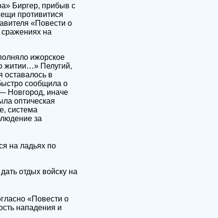
ра» Биргер, прибыв с
жещи противитися
тавителя «Повести о
 сражениях на
полняло ижорское
 о житии…» Пелугий,
я оставалось в
быстро сообщила о
 — Новгород, иначе
ыла оптическая
е, система
блюдение за
ся на ладьях по
дать отдых войску на
огласно «Повести о
ость нападения и