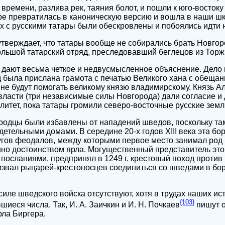
ремени, разлива рек, таяния болот, и пошли к юго-востоку
ре превратилась в каноническую версию и вошла в наши ш
оях с русскими татары были обескровлены и побоялись идти 
 утверждает, что татары вообще не собирались брать Новгор
льшой татарский отряд, преследовавший беглецов из Торж
 дают весьма четкое и недвусмысленное объяснение. Дело в
од была прислана грамота с печатью Великого хана с обеща
 не будут помогать великому князю владимирскому. Князь А
власти (три независимые силы Новгорода) дали согласие и
литет, пока татары громили северо-восточные русские земл
городцы были избавлены от нападений шведов, поскольку т
детельными домами. В середине 20-х годов XIII века эта бо
гов феодалов, между которыми первое место занимал род 
но достоинством ярла. Могущественный представитель это
осланиями, предпринял в 1249 г. крестовый поход против Р
ризвал рыцарей-крестоносцев соединиться со шведами в бор
иле шведского войска отсутствуют, хотя в трудах наших и
{103}
иеся числа. Так, И. А. Заичкин и И. Н. Почкаев
пишут о
рла Биргера.