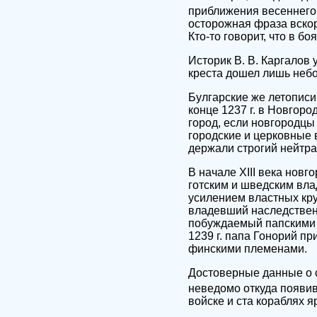
приближения весеннего в
осторожная фраза вско
Кто-то говорит, что в б
Историк В. В. Каргалов
креста дошел лишь небо
Булгарские же летописи
конце 1237 г. в Новгор
город, если новгородцы
городские и церковные 
держали строгий нейтра
В начале XIII века нов
готским и шведским вла
усилением властных кру
владевший наследствен
побуждаемый папскими п
1239 г. папа Гонорий п
финскими племенами.
Достоверные данные о с
неведомо откуда появивш
войске и ста кораблях я