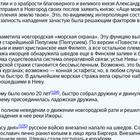
тии и о храбрости благоверного и великого князя Александ
отправил в Новгород своих послов заявить князю: «Аще мо
е, пленяя землю твою». Это, по-видимому, интерполяция сос
езапность нападения зачастую была решающим фактором в
заметила новгородская «морская охрана». Эту функцию вы
м старейшиной Пелугием (Пелгусием). По версии «Повести
ым и имел христианское имя Филипп, а все остальное плем
ража ижорцев обнаружила шведов еще в Финском заливе и 
яка существовала система оперативной связи: устье Невы
рской стражи становится бессмысленным. Возможно, это б
а курганах; возможно — конная эстафета; но, в любом случа
а быстро. В дальнейшем морская стража вела скрытое на
вошедшими в Неву.
{104}
ому было около 20 лет
, быстро собрал дружину и двинул
к нему присоединилась ладожская дружина.
 полном неведении о движении новгородской рати и решил 
падения в нее реки Ижоры.
{105}
асу дня»
русское войско внезапно напало на шведов. С
славич лично ранил копьем в лицо ярла Биргера. Внезапн
шили дело. Шведы стали отступать к кораблям.