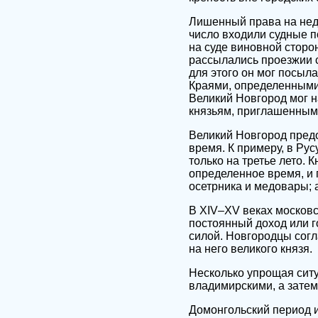
Лишенный права на нед
число входили судные 
на суде виновной сторо
рассылались проезжии с
для этого он мог посыла
Краями, определенными 
Великий Новгород мог н
князьям, приглашенным 
Великий Новгород пред
время. К примеру, в Рус
только на третье лето.
определенное время, и 
осетрника и медовары; а
В XIV–XV веках московс
постоянный доход или г
силой. Новгородцы согл
на него великого князя.
Несколько упрощая ситу
владимирскими, а затем
Домонгольский период и