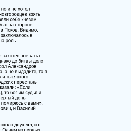
но и не хотел
 новгородцев взять
зяли себе князем
был на стороне
в Псков. Видимо,
 заключалось в
на роль
 захотел воевать с
днако до битвы дело
осол Александров
 а не выдадите, то я
 и тысяцкого:
одских перестань
казали: «Если,
.
], то бог им судья и
твертый день
о помирюсь с вами».
нович, и Василий
коло двух лет, и в
т. Одним из первых