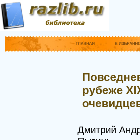
ГЛАВНАЯ
В ИЗБРАНН
Повседнев
рубеже XI
очевидце
Дмитрий Анд