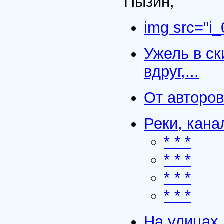
Пызин;
img src="i_
Ужель в ск
вдруг,...
От авторов
Реки, кана
* * *
* * *
* * *
* * *
На улицах