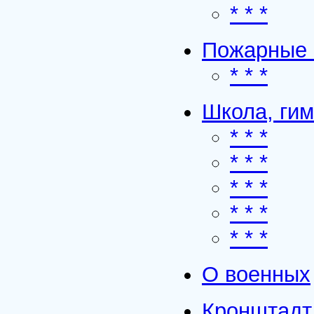
* * *
Пожарные 
* * *
Школа, гим
* * *
* * *
* * *
* * *
* * *
О военных
Кронштадт