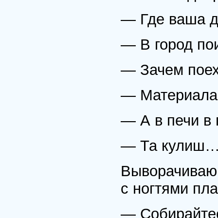
— Где ваша д
— В город п
— Зачем пое
— Материала 
— А в печи в
— Та кулиш
Выворачиваю 
с ногтями пла
— Собирайтес