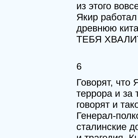
из этого вовс
Якир работал
древнюю кит
ТЕБЯ ХВАЛИТ
6
Говорят, что 
террора и за 
говорят и так
Генерал-полк
сталинские д
и трагедия. Кн