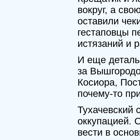
вокруг, а св
оставили чек
гестаповцы п
истязаний и р
И еще деталь
за Вышгородо
Косиора, Пос
почему-то пр
Тухачевский 
оккупацией. 
вести в осно