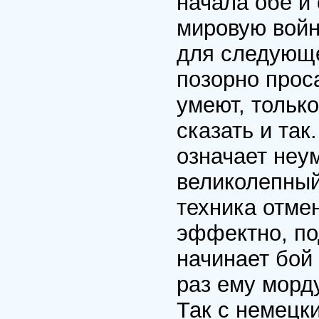
начала обе и
мировую войн
для следующей
позорно прос
умеют, тольк
сказать и та
означает неу
великолепный
техника отмен
эффектно, по
начинает бой
раз ему морду
Так с немец