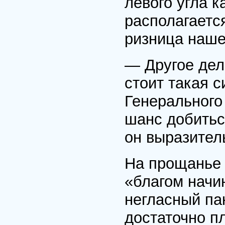
левого угла к
располагаетс
ризница наше
— Другое дел
стоит такая с
Генерального 
шанс добитьс
он выразител
На прощанье 
«благом начи
негласный па
достаточно п