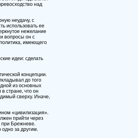
превосходство над
ную неудачу, с
сть использовать ее
черкнутое нежелание
и вопросы он с
 политика, имеющего
ские идеи: сделать
тической концепции.
ткладывал до того
Одной из основных
в стране, что он
одимый сверху. Иначе,
ином «цивилизация».
лжен прийти через
л при Брежневе.
 одно за другим.