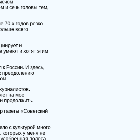
 мечом
 и сечь головы тем,
е 70-х годов резко
больше всего
циирует и
е умеют и хотят этим
 к России. И здесь,
 к преодолению
ом.
журналистов.
яет на мое
и продолжить.
р газеты «Советский
ело с культурой много
, которых у меня не
 удобренная полоса