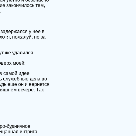
ие закончилось тем,
.
 задержался у нее в
хотя, пожалуй, не за
ут же удалился.
оверх моей:
в самой идее
ть служебные дела во
будь еще он и вернется
дняшнем вечере. Так
еро-будничное
бещанная интрига