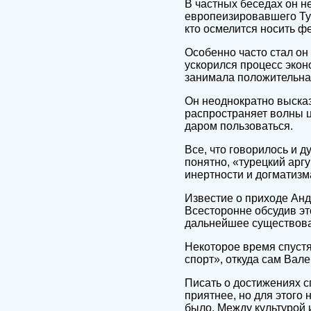
В частных беседах он н
европеизировавшего Тур
кто осмелится носить фе
Особенно часто стал он 
ускорился процесс экон
занимала положительна
Он неоднократно высказ
распространяет волны ц
даром пользоваться.
Все, что говорилось и д
понятно, «турецкий арг
инертности и догматизм
Известие о приходе Анд
Всесторонне обсудив эт
дальнейшее существован
Некоторое время спустя
спорт», откуда сам Вал
Писать о достижениях с
приятнее, но для этого
было. Между культурой 