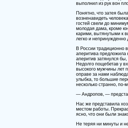
выполнил из рук вон пл
Понятно, что затея был
возненавидеть человека
гостей свели до миним
молодая дама, кроме ю
карими, вытянутыми к в
легко и непринужденно
В России традиционно вс
аперитива предложила н
аперитив затянулся бы,
Недолго пощебетав у вх
высокого мужчины лет п
оправе за нами наблюда
улыбка, то большие пе
несколько странно, по-м
— Андропов, — предста
Нас же представила хоз
местом работы. Прекрас
ясно, что они были зна
Не теряя ни минуты и н