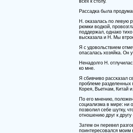
всех к столу.
Рассадка была продума
Н. оказалась по левую р
рюмки водкой, провозгла
поддержал, однако тихо
высказала и Н. Мы втро
Я с удовольствием отмет
опасалась хозяйка. Он 
Ненадолго Н. отлучилас
ко мне.
Я сбивчиво рассказал с
проблеме разделенных г
Корея, Вьетнам, Китай и
По его мнению, положен
социализма в мире: ни о
позволил себе шутку, ч
отношению друг к другу
Затем он перевел разго
поинтересовался моим 