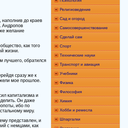
Психология
Религиоведение
Сад и огород
а, наполнив до краев
а. Андропов
Самосовершенствование
 же желание
Сделай сам
общество, как того
Спорт
ой жизни.
Технические науки
ем лучшего, обратился
Транспорт и авиация
Учебники
рейдя сразу же к
ежели мое прошлое.
Физика
Философия
сил капитализма и
оделить. Он даже
Химия
лопоты, ибо по
Хобби и ремесла
стальному миру.
Шпаргалки
 ему представлен, и
ий с немцами, как