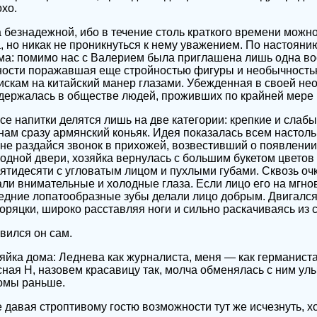
охо.
а безнадежной, ибо в течение столь краткого времени можно
, но никак не проникнуться к нему уважением. По настояни
ума: помимо нас с Валерием была приглашена лишь одна во
ности поражавшая еще стройностью фигуры и необычность
искам на китайский манер глазами. Убежденная в своей нео
 держалась в обществе людей, проживших по крайней мере 
е напитки делятся лишь на две категории: крепкие и слабы
ам сразу армянский коньяк. Идея показалась всем настольк
 не раздайся звонок в прихожей, возвестивший о появлении 
одной двери, хозяйка вернулась с большим букетом цвето
ятидесяти с угловатым лицом и пухлыми губами. Сквозь очк
ли внимательные и холодные глаза. Если лицо его на мгн
редние лопатообразные зубы делали лицо добрым. Двигал
оряцки, широко расставляя ноги и сильно раскачиваясь из 
вился он сам.
яйка дома: Леднева как журналиста, меня — как германис
ная Н, назовем красавицу так, молча обменялась с ним улыб
комы раньше.
е давая строптивому гостю возможности тут же исчезнуть, х