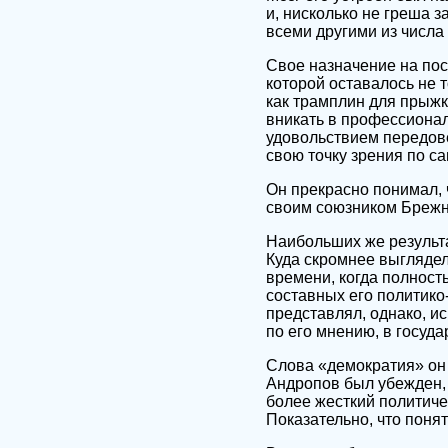
и, нисколько не греша 
всеми другими из числа
Свое назначение на пос
которой оставалось не т
как трамплин для прыжк
вникать в профессионал
удовольствием передов
свою точку зрения по 
Он прекрасно понимал, 
своим союзником Брежне
Наибольших же результ
Куда скромнее выглядел
времени, когда полност
составных его политико
представлял, однако, и
по его мнению, в госуда
Слова «демократия» он
Андропов был убежден,
более жесткий политиче
Показательно, что поня