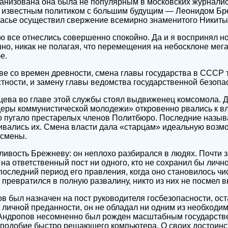
ганизована она была не популярным в московских журналис
а известным политиком с большим будущим — Леонидом Б
очасье осуществил свержение всемирно знаменитого Никит
ю все отнеслись совершенно спокойно. Да и я воспринял но
но, никак не полагая, что перемещения на небосклоне мега
е.
ве со времен древности, смена главы государства в СССР то
стности, и замену главы ведомства государственной безопа
щева во главе этой службы стоял выдвиженец комсомола. 
идеры коммунистической молодежи» откровенно рвались к вла
но пугало престарелых членов Политбюро. Последние назы
ивались их. Смена власти дала «старцам» идеальную возм
 смены.
ливость Брежневу: он неплохо разбирался в людях. Почти 
 на ответственный пост ни одного, кто не сохранил бы личн
последний период его правления, когда оно становилось ч
превратился в полную развалину, никто из них не посмел в
 был назначен на пост руководителя госбезопасности, оста
 личной преданности, он не обладал ни одним из необходи
а Андропов несомненно был рожден масштабным государств
наподобие быстро решающего компьютера. О своих достоинс