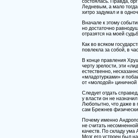
состоялась. Правда, ор
Ледневым, а мало тогд
хитро задумал и в одн
Вначале к этому событи
но достаточно равнодуш
отразятся на моей судьб
Как во всяком государст
повлекла за собой, в ча
В конце правления Хру
черту зрелости, эти «л
естественно, несказан
«младотурками» и поба
от «молодой» циничной
Следует отдать справед
у власти он не назначил
Любопытно, что даже в 
сам Брежнев физически 
Почему именно Андропов
не считать несомненной
качеств. По складу ум
Мозг его устроен был 