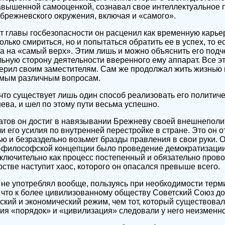
завышенной самооценкой, сознавал свое интеллектуальное 
 брежневского окружения, включая и «самого».
т главы госбезопасности он расценил как временную карьер
олько смириться, но и попытаться обратить ее в успех, то е
а на «самый верх». Этим лишь и можно объяснить его под
ьную сторону деятельности вверенного ему аппарат. Все эт
ерил своим заместителям. Сам же продолжал жить жизнью
самым различным вопросам.
что существует лишь один способ реализовать его политиче
ва, и шел по этому пути весьма успешно.
атов он достиг в навязывании Брежневу своей внешнеполи
и его усилия по внутренней перестройке в стране. Это он о
ью и безраздельно возьмет бразды правления в свои руки. 
-философской концепции было проведение демократизации 
сключительно как процесс постепенный и обязательно пров
рстве наступит хаос, которого он опасался превыше всего.
 не употреблял вообще, пользуясь при необходимости терм
 что к более цивилизованному обществу Советский Союз до
ский и экономический режим, чем тот, который существова
тия «порядок» и «цивилизация» следовали у него неизменно