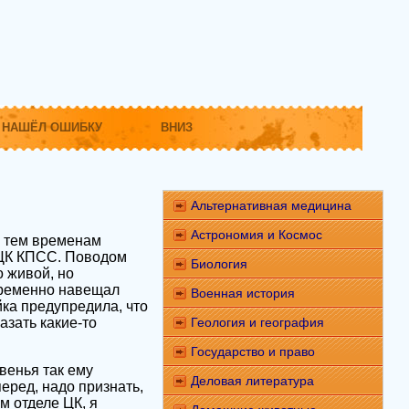
НАШЁЛ ОШИБКУ
ВНИЗ
Альтернативная медицина
Астрономия и Космос
о тем временам
 ЦК КПСС. Поводом
Биология
о живой, но
пременно навещал
Военная история
ка предупредила, что
азать какие-то
Геология и география
Государство и право
венья так ему
Деловая литература
перед, надо признать,
м отделе ЦК, я