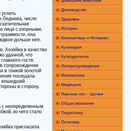
Домашние животные
Домоводство
 успеть
ю Леднева, число
Здоровье
схитительная
История
ю лица с озорными,
тразимости, она
Компьютеры и Интернет
вдвое дольше нее.
Кулинария
е. Хозяйка в качестве
о удачной, что
Культурология
главного гостя.
в в сопровождении
Литературоведение
и в тонкой золотой
Математика
овение посещала
ся вошедший
Медицина
стороны в сторону.
Научная лит. - прочее
Обществознание
та с неопределенным
кой, из чего стало
Педагогика
Политика
озяйка пригласила