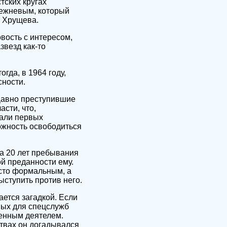
тских кругах
режневым, который
ы Хрущева.
вость с интересом,
звезд как-то
гда, в 1964 году,
сности.
Давно преступившие
сти, что,
вали первых
ожность освободиться
за 20 лет пребывания
ой преданности ему.
исто формальным, а
ыступить против него.
ется загадкой. Если
мых для спецслужб
енным деятелем.
твах он догадывался