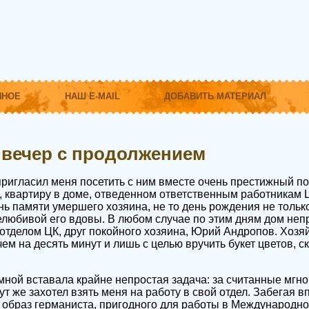
ННОЕ
НАШ E-MAIL
ДОБАВИТЬ МАТЕРИАЛ
вечер с продолжением
пригласил меня посетить с ним вместе очень престижный п
, квартиру в доме, отведенном ответственным работникам
нь памяти умершего хозяина, не то день рождения не тольк
елюбивой его вдовы. В любом случае по этим дням дом не
тделом ЦК, друг покойного хозяина, Юрий Андропов. Хозяй
ем на десять минут и лишь с целью вручить букет цветов, ск
мной вставала крайне непростая задача: за считанные мгно
ут же захотел взять меня на работу в свой отдел. Забегая в
ь образ германиста, пригодного для работы в Международно