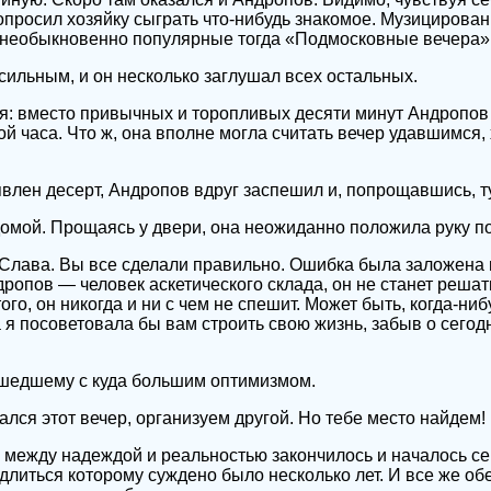
опросил хозяйку сыграть что-нибудь знакомое. Музицирован
и необыкновенно популярные тогда «Подмосковные вечера»
сильным, и он несколько заглушал всех остальных.
ья: вместо привычных и торопливых десяти минут Андропов
ой часа. Что ж, она вполне могла считать вечер удавшимся, 
явлен десерт, Андропов вдруг заспешил и, попрощавшись, т
домой. Прощаясь у двери, она неожиданно положила руку п
Слава. Вы все сделали правильно. Ошибка была заложена 
ндропов — человек аскетического склада, он не станет реша
ого, он никогда и ни с чем не спешит. Может быть, когда-ни
а я посоветовала бы вам строить свою жизнь, забыв о сего
сшедшему с куда большим оптимизмом.
лся этот вечер, организуем другой. Но тебе место найдем!
 между надеждой и реальностью закончилось и началось с
длиться которому суждено было несколько лет. И все же о