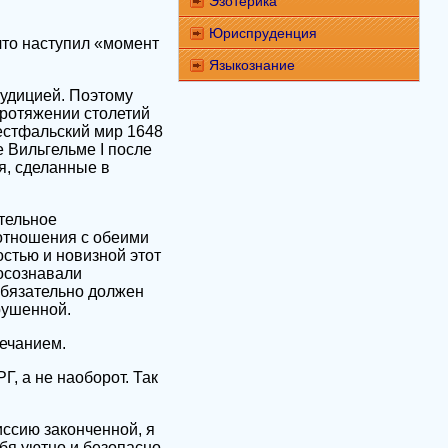
Эзотерика
Юриспруденция
что наступил «момент
Языкознание
рудицией. Поэтому
 протяжении столетий
естфальский мир 1648
е Вильгельме I после
я, сделанные в
ительное
 отношения с обеими
стью и новизной этот
 осознавали
 обязательно должен
рушенной.
ечанием.
, а не наоборот. Так
иссию законченной, я
ебя уютно и безопасно