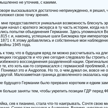
мышленно не уточнив, с какими.
говоре высказывался достаточно непринужденно, я решил, 
изложил свою точку зрения.
о мне предоставляется уникальная возможность блеснуть э
ии начал с краткого экскурса в ту часть истории, когда на
лись попытки объединения Германии. Здесь упоминался В
1815 г. и, наконец, успешные шаги Бисмарка при император
1871 г. К этому добавлялись и собственные мои наблюдени
войны 1945 года.
ь к тому, что в будущем вряд ли можно рассчитывать на дл
ецких государств и что уже сегодня следовало бы строить
избежного воссоединения разделенной нации. Оригинально
 те, кто хоть как-то соприкасался с германской проблемой,
 Понимал это и Андропов. Но то, о чем думал он, вовсе не
 другой. Малозаметная граница дозволенного оказалась на
е будущего Германии было прервано коротким и едким зам
я больше заняты тем, чтобы укрепить позиции ГДР перед ФРГ
йка, сев к пианино, стала что-то наигрывать. Сочтя свою м
тиную. Скоро там оказался и Андропов. Видимо, чувствуя с