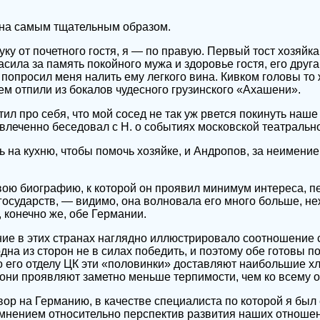
на самым тщательным образом.
уку от почетного гостя, я — по правую. Первый тост хозяйк
сила за память покойного мужа и здоровье гостя, его друг
 попросил меня налить ему легкого вина. Кивком головы то
ем отпили из бокалов чудесного грузинского «Ахашени».
ил про себя, что мой сосед не так уж рвется покинуть наше 
увлеченно беседовал с Н. о событиях московской театральн
ь на кухню, чтобы помочь хозяйке, и Андропов, за неимени
вою биографию, к которой он проявил минимум интереса, пе
осударств, — видимо, она волновала его много больше, н
, конечно же, обе Германии.
ие в этих странах наглядно иллюстрировало соотношение 
дна из сторон не в силах победить, и поэтому обе готовы п
то его отделу ЦК эти «половинки» доставляют наибольшие х
 они проявляют заметно меньше терпимости, чем ко всему о
вор на Германию, в качестве специалиста по которой я был
мнением относительно перспектив развития наших отношен