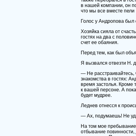
в нашей компании, он п
что мы все вместе пел
Голос у Андропова был 
Хозяйка сияла от счаст
гостях на два с половин
счет ее обаяния.
Перед тем, как был объ
Я вызвался отвезти Н. 
— Не расстраивайтесь, 
знакомства в гостях: А
время застолья. Кроме т
к вашей персоне. А пок
будет мудрее.
Леднев отнесся к прои
— Ах, подумаешь! Не уда
На том мое пребывание
отбывание повинности, 