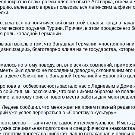
еоднократно вслух размышлял об опыте Ататюрка, огнем и
цию, велевшего впредь пользоваться латинским алфавитом
ски.
ссылаться на политический опыт этой страны, когда в начал
омического подъема Турции. Причем, в этом процессе его 
я роль Западной Германии.
ывал мысль о том, что Западная Германия «постоянно ини
ивилизации», благотворно влияя на те государства, которы
умалось по этому поводу, он, вне всяких сомнений, примерял
умент» был далеко не последним доводом, склонявшим его
а, в деле сближения с Западной Германией и Европой в цел
ропова в госбезопасность застало нас с Ледневым в Доме 
о события, мы заключили, что оно никоим образом не повли
ие, а потому поиски нового места работы для меня решил
 Леднев сообщил, что меня ждет на прием главный редакто
ерий уже успел перебраться в «Советскую культуру».
портсменов — занятие не самое интеллектуальное. Иметь д
 нужна специальная подготовка и специфические знакомства
и спортом пролегала широкая, давно вспаханная и обильно