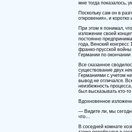
мне тогда показалось, у
Поскольку сам он в раз
откровения», и коротко 
При этом я понимал, чт
изложение своей концепц
постоянно предпринима
года, Венский конгресс 
франко-прусской войны 
Германии по окончании 
Все сказанное сводилос
существование двух нем
Германиями с учетом не
вывод не отличался. Все
неизбежность процесса.
был высказывать кто-то
Вдохновенное изложени
— Видите ли, мы сегодн
что…
В соседней комнате хозя
также перебрался в гос