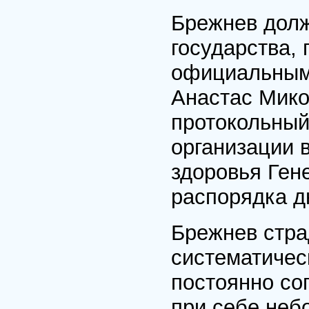
Брежнев долж
государства,
официальным 
Анастас Мико
протокольный
организации в
здоровья Ген
распорядка д
Брежнев стра
систематичес
постоянно со
при себе неб