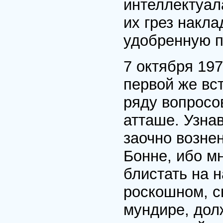
интеллектуал
их грез накл
удобренную п
7 октября 197
первой же вс
ряду вопросо
атташе. Узна
заочно вознен
Бонне, ибо м
блистать на 
роскошном, 
мундире, дол