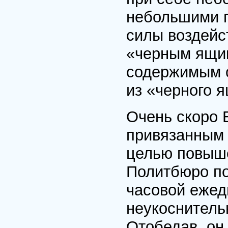
небольшими п
силы воздейс
«черным ящик
содержимым о
из «черного 
Очень скоро 
привязанным 
целью повыше
Политбюро по
часовой ежед
неукоснитель
Отобедав, он