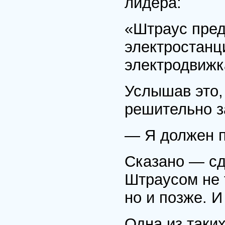
лидера:
«Штраус пре
электростанц
электродвижк
Услышав это,
решительно з
— Я должен п
Сказано — сд
Штраусом не т
но и позже. И
Одна из таки