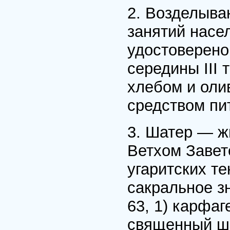
2. Возделыва
занятий насе
удостоверено
середины III 
хлебом и ол
средством пи
3. Шатер — ж
Ветхом Завете
угаритских т
сакральное з
63, 1) карфа
священный ш