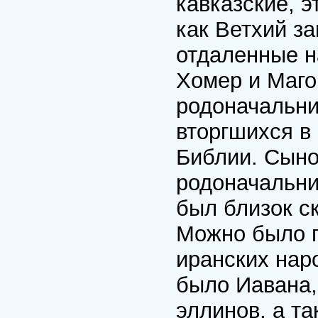
кавказские, э
как Ветхий з
отдаленные н
Хомер и Магог
родоначальни
вторгшихся в
Библии. Сыно
родоначальни
был близок с
Можно было п
иранских нар
было Иавана,
эллинов, а т