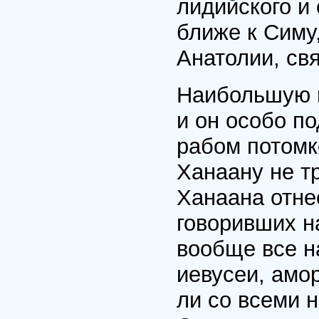
лидийского и 
ближе к Симу
Анатолии, св
Наибольшую в
и он особо по
рабом потомк
Ханаану не т
Ханаана отне
говоривших н
вообще все н
иевусеи, амор
ли со всеми 