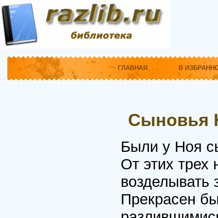
ГЛАВНАЯ
В ИЗБРАНН
Сыновья 
Были у Ноя с
От этих трех
возделывать 
Прекрасен бы
разлившимися