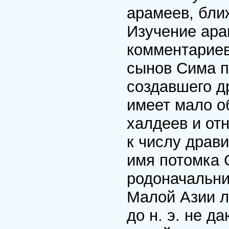
арамеев, бли
Изучение ара
комментариев
сынов Сима п
создавшего д
имеет мало о
халдеев и от
к числу драв
имя потомка 
родоначальни
Малой Азии л
до н. э. не д