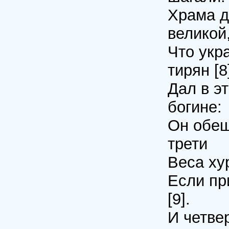
Храма д
великой
Что укр
тирян [8
Дал в э
богине:
Он обещ
трети
Веса хур
Если пр
[9].
И четве