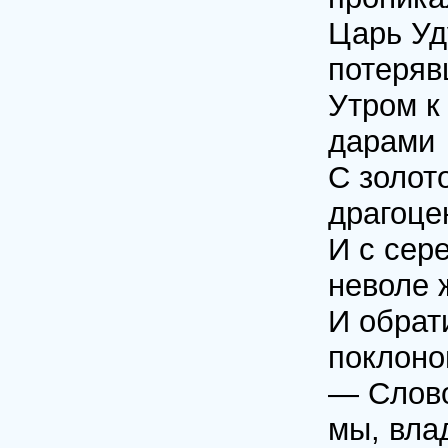
Царь Уд
потеряв
Утром к
дарами
С золот
драгоце
И с сер
неволе 
И обрат
поклоно
— Слово
мы, вла