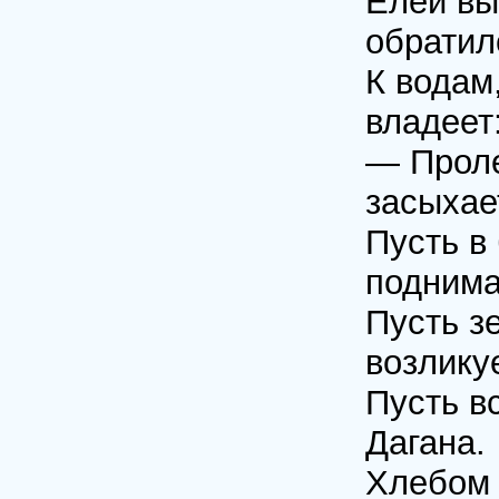
Елей вы
обратил
К водам,
владеет
— Проле
засыхае
Пусть в
поднима
Пусть з
возликуе
Пусть в
Дагана.
Хлебом 