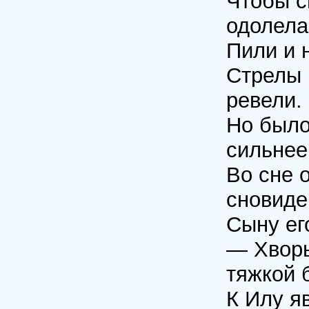
Чтобы с
одолела
Пили и 
Стрелы 
ревели.
Но было
сильнее
Во сне 
сновиде
Сыну ег
— Хворь
тяжкой 
К Илу я