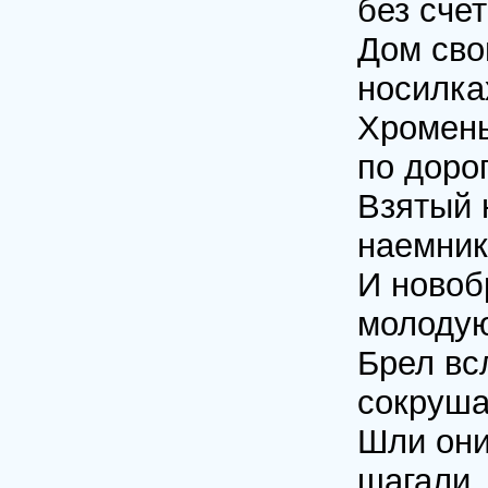
без счет
Дом сво
носилка
Хромень
по дорог
Взятый 
наемник
И новоб
молодую
Брел вс
сокрушая
Шли они
шагали.