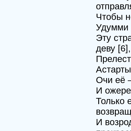
отправл
Чтобы н
Удумми [
Эту стр
деву [6],
Прелест
Астарты
Очи её 
И ожере
Только 
возвращ
И возро