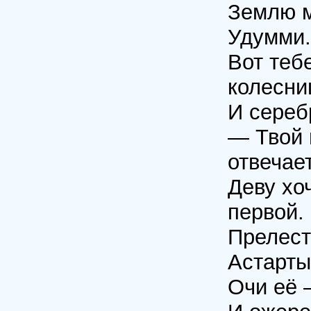
Землю м
Удумми.
Вот теб
колесни
И серебр
— Твой 
отвечает
Деву хо
первой.
Прелест
Астарты
Очи её 