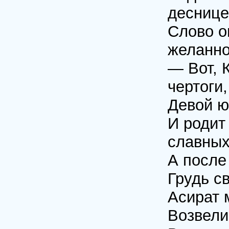
деснице
Слово о
желанно
— Вот, 
чертоги,
Девой ю
И родит
славных
А после
Грудь с
Асират 
Возвели