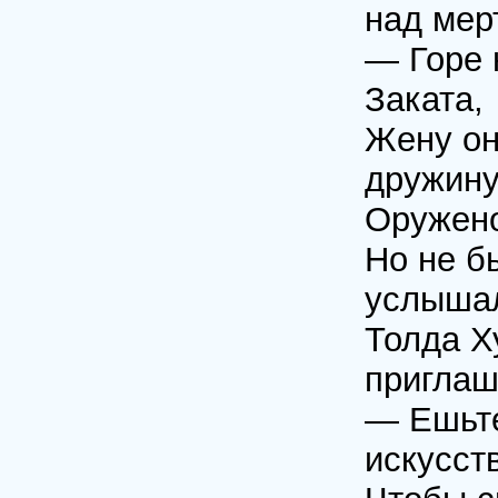
над мер
— Горе 
Заката,
Жену он
дружину
Оружено
Но не б
услышал
Толда Х
приглаш
— Ешьте
искусст