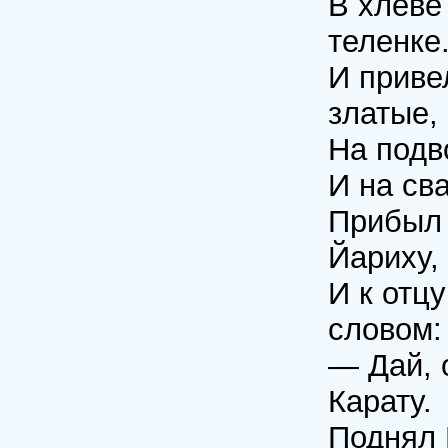
В хлеве
теленке
И приве
златые,
На подв
И на св
Прибыл 
Йариху,
И к отц
словом:
— Дай, 
Карату.
Поднял 