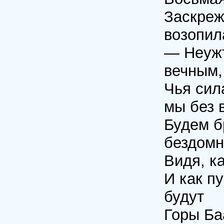
Заскреж
возопил
— Неужт
вечным,
Чья сил
мы без 
Будем б
бездомн
Видя, к
И как п
будут
Горы Ба