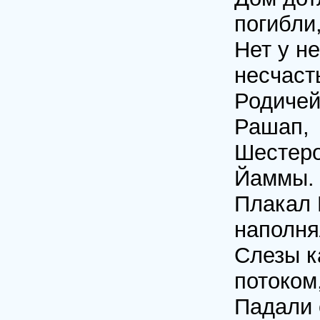
погибли
Нет у не
несчаст
Родичей
Рашап,
Шестеро
Йаммы.
Плакал 
наполня
Слезы к
потоком
Падали 