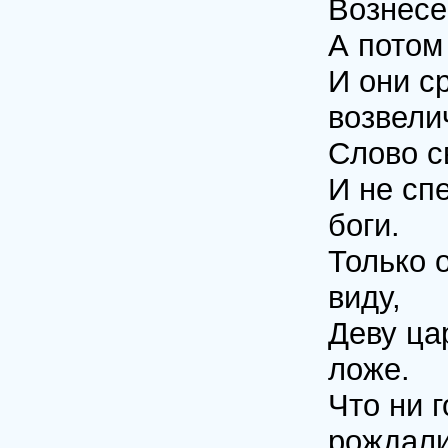
Вознесе
А потом
И они с
возвели
Слово с
И не сп
боги.
Только 
виду,
Деву ца
ложе.
Что ни 
рождали