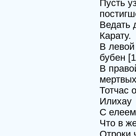
Пусть уз
постигш
Ведать 
Карату.
В левой
бубен [1
В право
мертвых
Тотчас 
Илихау
С елеем
Что в ж
Отроки 