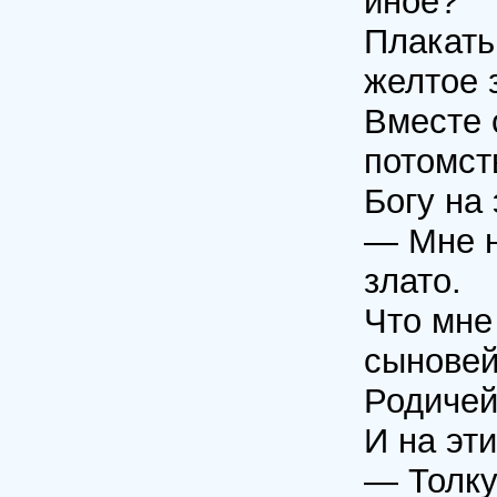
иное?
Плакать
желтое з
Вместе 
потомст
Богу на 
— Мне н
злато.
Что мне 
сыновей
Родичей 
И на эт
— Толку