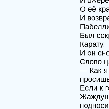
И ожере
О её кр
И возвр
Пабелли
Был сок
Карату,
И он сн
Слово ц
— Как я
просишь
Если к 
Жаждущи
подноси