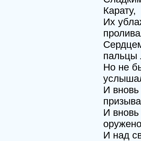
Карату,
Их убла
пролива
Сердцем
пальцы 
Но не б
услышал
И вновь
призыва
И вновь
оружено
И над с