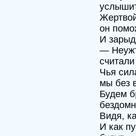
услышит
Жертвой
он помо
И зарыд
— Неужт
считали
Чья сил
мы без 
Будем б
бездомн
Видя, к
И как п