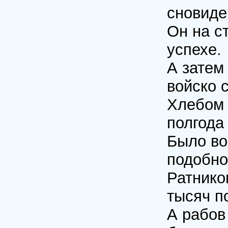
сновиде
Он на с
успехе.
А затем
войско 
Хлебом 
полгода
Было во
подобно
Ратнико
тысяч п
А рабов