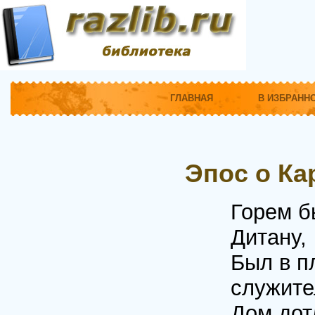
ГЛАВНАЯ
В ИЗБРАНН
Эпос о Кар
Горем б
Дитану,
Был в п
служите
Дом дот