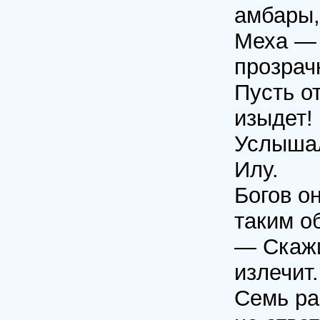
амбары,
Меха — 
прозрач
Пусть о
изыдет!
Услышал
Илу.
Богов о
таким о
— Скажи
излечит.
Семь ра