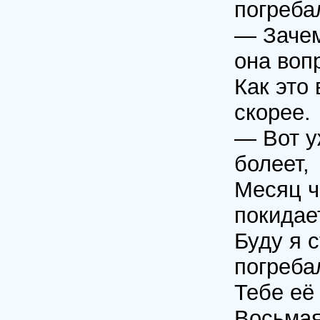
погреба
— Зачем
она воп
Как это
скорее.
— Вот у
болеет,
Месяц ч
покидае
Буду я 
погреба
Тебе её
Восьмая