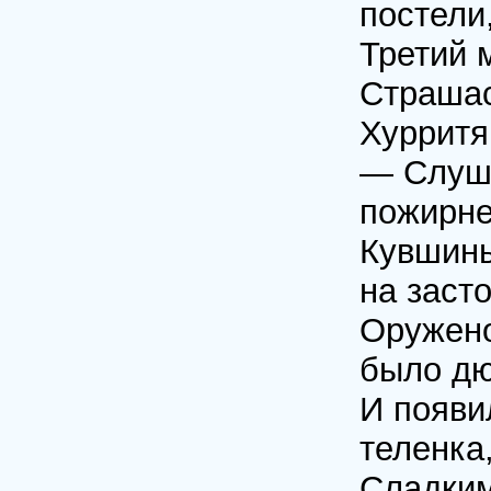
постели
Третий 
Страшас
Хурритя
— Слуша
пожирнее
Кувшины
на засто
Оружено
было д
И появи
теленка
Сладким