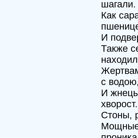
шагали.
Как сар
пшенице
И подве
Также се
находил
Жертвам
с водою
И жнецы
хворост.
Стоны, 
Мощные 
проника