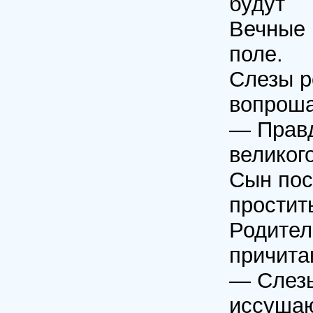
будут
Вечные 
поле.
Слезы ро
вопроша
— Правд
великог
Сын пос
простит
Родител
причита
— Слезы
иссушаю