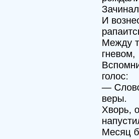
Зачинал
И возне
рапаитс
Между т
гневом,
Вспомни
голос:
— Слово
веры.
Хворь, о
напусти
Месяц б