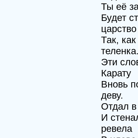
Ты её з
Будет с
царство
Так, как
теленка
Эти сло
Карату
Вновь п
деву.
Отдал в
И стена
ревела