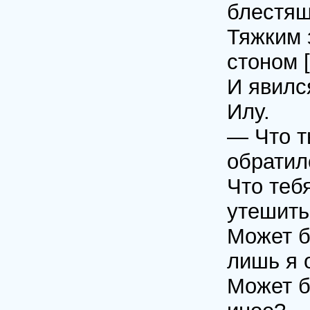
блестящ
Тяжким 
стоном [
И явилс
Илу.
— Что т
обратил
Что теб
утешить
Может б
лишь я 
Может б