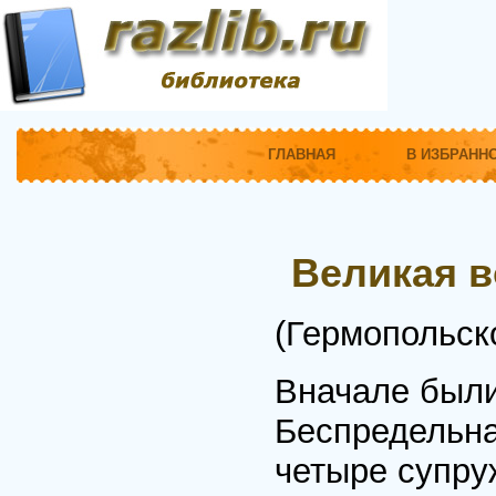
ГЛАВНАЯ
В ИЗБРАНН
Великая 
(Гермопольско
Вначале были
Беспредельна
четыре супру