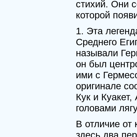
стихий. Они 
которой появ
1. Эта легенд
Среднего Егип
называли Гер
он был центр
ими с Гермес
оригинале соо
Кук и Куакет,
головами ляг
В отличие от 
здесь два пе