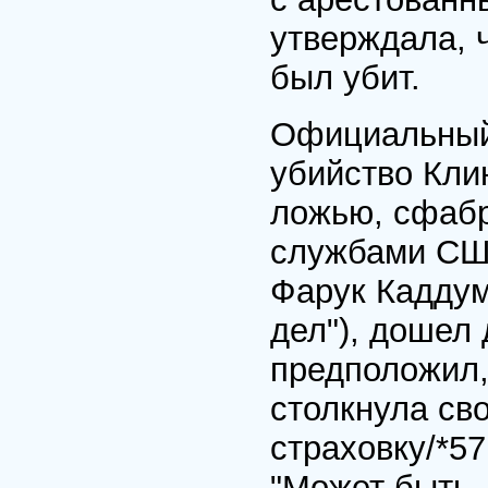
утверждала, ч
был убит.
Официальный 
убийство Кли
ложью, сфаб
службами США
Фарук Каддум
дел"), дошел 
предположил,
столкнула сво
страховку/*5
"Может быть, 