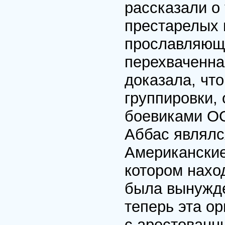
рассказали о
престарелых 
прославляющ
перехваченна
доказала, чт
группировки,
боевиками ОО
Аббас являлс
Американские
котором нах
была вынужде
теперь эта о
с арестованн