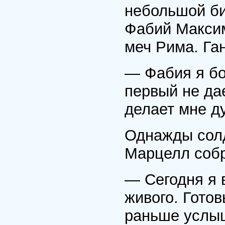
небольшой би
Фабий Макси
меч Рима. Га
— Фабия я бо
первый не да
делает мне д
Однажды сол
Марцелл соб
— Сегодня я 
живого. Готов
раньше услыш