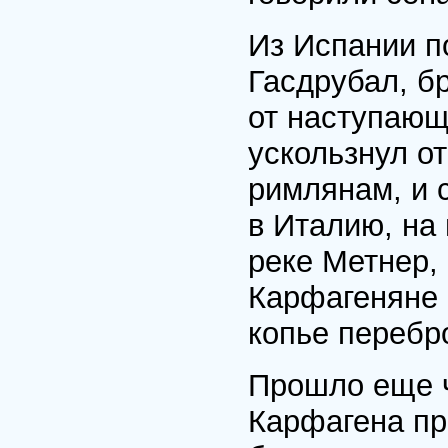
Из Испании п
Гасдрубал, б
от наступающ
ускользнул о
римлянам, и 
в Италию, на
реке Метнер, 
Карфагеняне 
копье перебр
Прошло еще ч
Карфагена пр