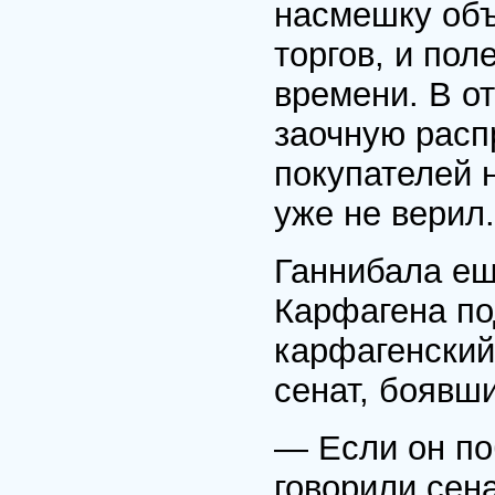
насмешку объ
торгов, и по
времени. В о
заочную расп
покупателей 
уже не верил.
Ганнибала ещ
Карфагена по
карфагенский
сенат, боявш
— Если он по
говорили сен