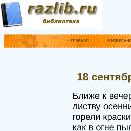
ГЛАВНАЯ
В ИЗБРАНН
18 сентяб
Ближе к вече
листву осенн
горели краск
как в огне пы