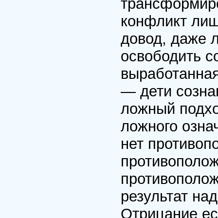
трансформиро
конфликт лиш
довод, даже 
освободить со
выработанная
— дети сознан
ложный подхо
ложного озна
нет противопо
противополож
противополож
результат над
Отрицание ест