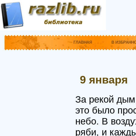
ГЛАВНАЯ
В ИЗБРАНН
9 января
За рекой дым
это было про
небо. В возду
ряби, и кажд