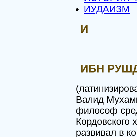
ИУДАИЗМ
И
ИБН РУШД
(латинизиров
Валид Мухамм
философ сред
Кордовского 
развивал в к