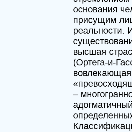
основания че
присущим ли
реальности. 
существовани
высшая страс
(Ортега-и-Гас
вовлекающая 
«превосходящ
– многогранн
адогматичный
определенных
Классификаци