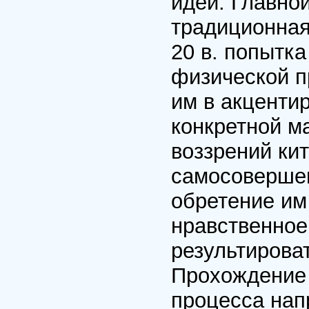
идей. Главно
традиционная
20 в. попытк
физической п
им в акценти
конкретной м
воззрений ки
самосовершен
обретение им
нравственное
результирова
Прохождение 
процесса нап