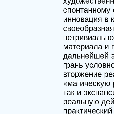
художественн
спонтанному
инновация в 
своеобразная
нетривиально
материала и 
дальнейшей э
грань условн
вторжение ре
«магическую 
так и экспан
реальную де
практический